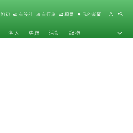
好如初
有設計
有行旅
願景
我的新聞
名人
專題
活動
寵物