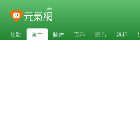
焦點
養生
醫療
百科
影音
課程