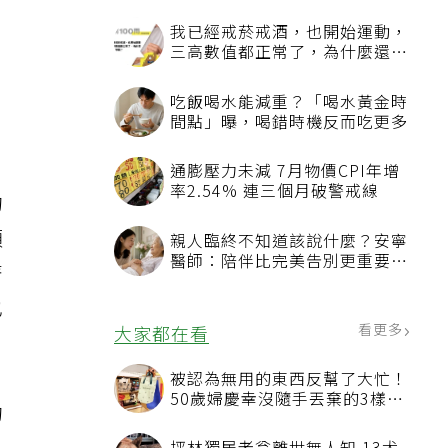
大
，
的
須
著
也
的