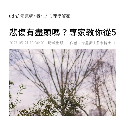
udn
/
元氣網
/
養生
/
心理學解密
悲傷有盡頭嗎？專家教你從
2023-05-21 13:30:20
時報出版 ／ 作者：肯尼斯J.多卡博