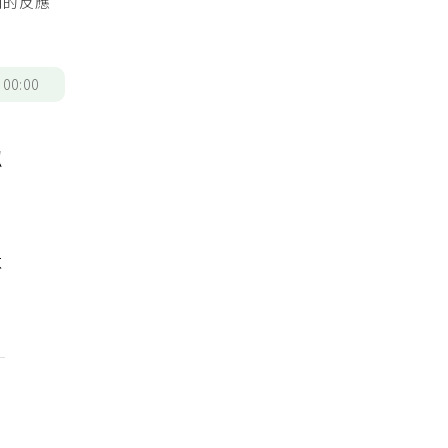
們的反應
/
00:00
忍
不