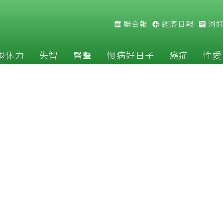
聯合報
經濟日報
河
退休力
失智
醫聲
慢病好日子
癌症
性愛