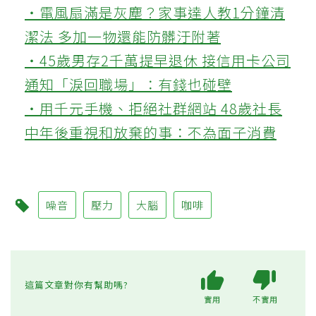
‧電風扇滿是灰塵？家事達人教1分鐘清
潔法 多加一物還能防髒汙附著
‧45歲男存2千萬提早退休 接信用卡公司
通知「淚回職場」：有錢也碰壁
‧用千元手機、拒絕社群網站 48歲社長
中年後重視和放棄的事：不為面子消費
噪音
壓力
大腦
咖啡
這篇文章對你有幫助嗎?
實用
不實用