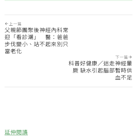
上一篇
父親節團聚後神經內科常
迎「看診潮」 醫：爸爸
步伐變小、站不起來別只
當老化
下一篇
科普好健康／迷走神經暈
厥 缺水引起腦部暫時供
血不足
延伸閱讀