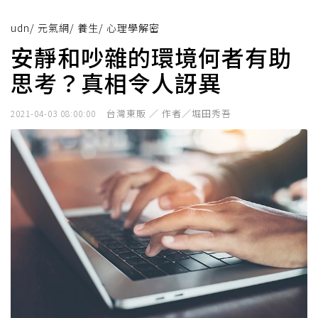
udn
/
元氣網
/
養生
/
心理學解密
安靜和吵雜的環境何者有助
思考？真相令人訝異
台灣東販 ／ 作者／堀田秀吾
2021-04-03 08:00:00