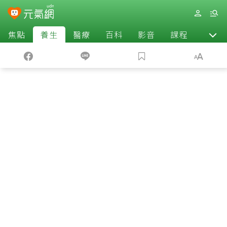
焦點
養生
醫療
百科
影音
課程
退休