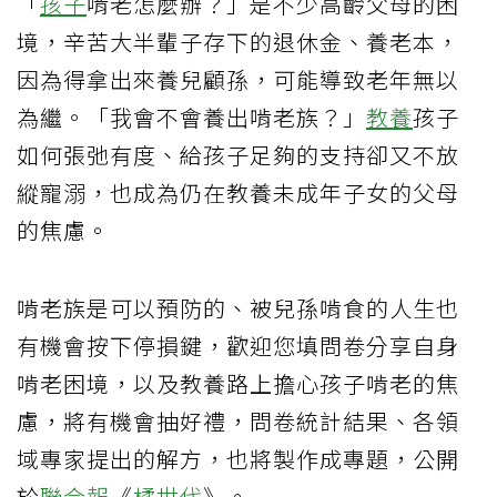
「
孩子
啃老怎麼辦？」是不少高齡父母的困
境，辛苦大半輩子存下的退休金、養老本，
因為得拿出來養兒顧孫，可能導致老年無以
為繼。「我會不會養出啃老族？」
教養
孩子
如何張弛有度、給孩子足夠的支持卻又不放
縱寵溺，也成為仍在教養未成年子女的父母
的焦慮。
啃老族是可以預防的、被兒孫啃食的人生也
有機會按下停損鍵，歡迎您填問卷分享自身
啃老困境，以及教養路上擔心孩子啃老的焦
慮，將有機會抽好禮，問卷統計結果、各領
域專家提出的解方，也將製作成專題，公開
於
聯合報
《
橘世代
》。