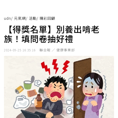
udn
/
元氣網
/
活動
/
精彩回顧
【得獎名單】別養出啃老
族！填問卷抽好禮
聯合報 ／ 健康事業部
2024-09-25 16:35:16