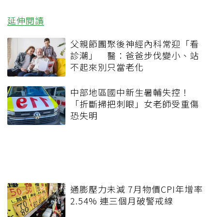
延伸閱讀
父親節團聚後神經內科常迎「看
診潮」 醫：爸爸步伐變小、站
不起來別只當老化
中部地區國中新生暑輔失控！
「折斷掃把刺眼」女老師受重傷
恐失明
通膨壓力未減 7月物價CPI年增率
2.54% 連三個月破警戒線