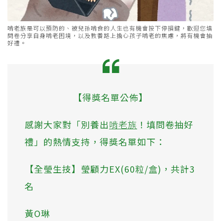
啃老族是可以預防的、被兒孫啃食的人生也有機會按下停損鍵，歡迎您填
問卷分享自身啃老困境，以及教養路上擔心孩子啃老的焦慮，將有機會抽
好禮。
【得獎名單公佈】
感謝大家對「別養出
啃老族
！填問卷抽好
禮」的熱情支持，得獎名單如下：
【全瑩生技】瑩顧力EX(60粒/盒)，共計3
名
黃O琳