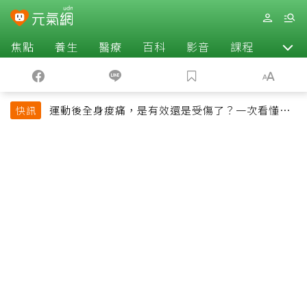
焦點
養生
醫療
百科
影音
課程
退休
運動後全身痠痛，是有效還是受傷了？一次看懂延
快訊
遲性肌肉痠痛