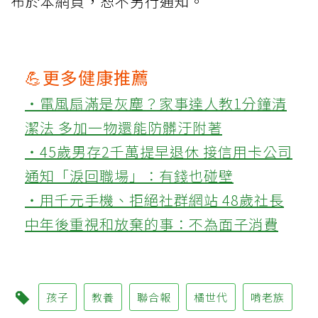
布於本網頁，恕不另行通知。
💪更多健康推薦
‧電風扇滿是灰塵？家事達人教1分鐘清
潔法 多加一物還能防髒汙附著
‧45歲男存2千萬提早退休 接信用卡公司
通知「淚回職場」：有錢也碰壁
‧用千元手機、拒絕社群網站 48歲社長
中年後重視和放棄的事：不為面子消費
孩子
教養
聯合報
橘世代
啃老族