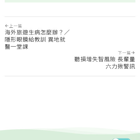
上一篇
海外旅遊生病怎麼辦？／
隱形眼鏡給教訓 異地就
醫一堂課
下一篇
聽損增失智風險 長輩量
六力揪警訊