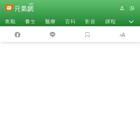
焦點
養生
醫療
百科
影音
課程
退休