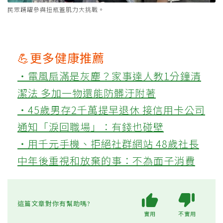
民眾踴躍參與扭瓶蓋肌力大挑戰。
💪更多健康推薦
‧電風扇滿是灰塵？家事達人教1分鐘清
潔法 多加一物還能防髒汙附著
‧45歲男存2千萬提早退休 接信用卡公司
通知「淚回職場」：有錢也碰壁
‧用千元手機、拒絕社群網站 48歲社長
中年後重視和放棄的事：不為面子消費
這篇文章對你有幫助嗎?
實用
不實用