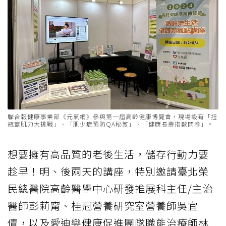
聯合報健康事業部《元氣網》參與第一屆高齡健康博覽會，現場設有「扭
瓶蓋肌力大挑戰」、「肌少症預防QA秘笈」、「健康長壽指數問卷」。
想要擁有高品質的老後生活，儲存行動力要
趁早！明、後兩天的講座，特別邀請臺北榮
民總醫院高齡醫學中心研發推展科主任/主治
醫師彭莉甯、桂冠營養研究室營養師吳宜
倩，以及愛迪樂健康促進團隊職能治療師林