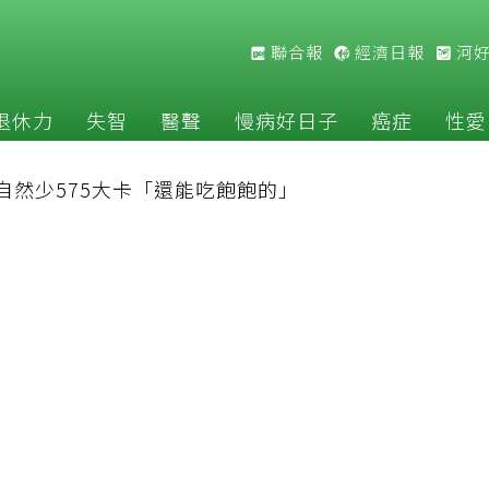
聯合報
經濟日報
河
退休力
失智
醫聲
慢病好日子
癌症
性愛
自然少575大卡「還能吃飽飽的」