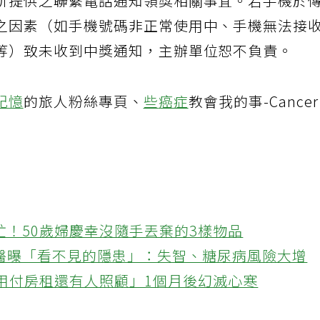
所提供之聯繫電話通知領獎相關事宜。若手機於
之因素（如手機號碼非正常使用中、手機無法接
等）致未收到中獎通知，主辦單位恕不負責。
記憶
的旅人粉絲專頁、
些
癌症
教會我的事-Cance
忙！50歲婦慶幸沒隨手丟棄的3樣物品
醫曝「看不見的隱患」：失智、糖尿病風險大增
不用付房租還有人照顧」1個月後幻滅心寒