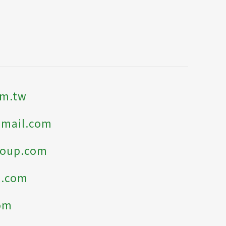
om.tw
gmail.com
roup.com
l.com
com