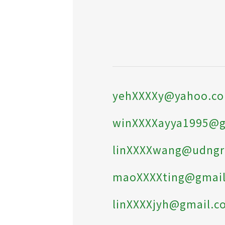
yehXXXXy@yahoo.c
winXXXXayya1995@
linXXXXwang@udng
maoXXXXting@gmai
linXXXXjyh@gmail.