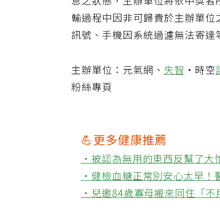
息之狀態，主辦單位將依中獎者
輸過程中因非可歸責於主辦單位
訊號、手機因系統過濾無法寄達
主辦單位：元氣網、
失智
・時空
粉絲專頁
💪更多健康推薦
‧被認為無用的東西反幫了大
‧健檢血糖正常別安心太早！
‧兒邀84歲寡母搬來同住「