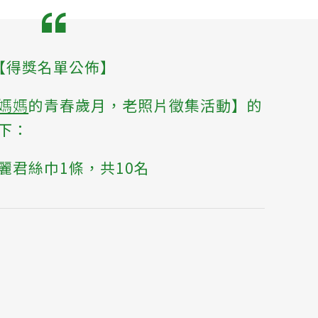
【得獎名單公佈】
媽媽
的青春歲月，老照片徵集活動】的
下：
麗君絲巾1條，共10名