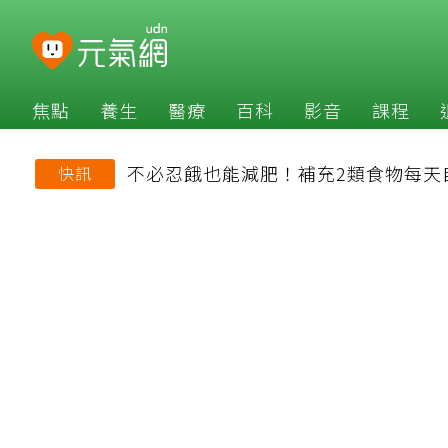
焦點
養生
醫療
百科
影音
課程
不必忍餓也能減肥！補充2類食物每天
快訊