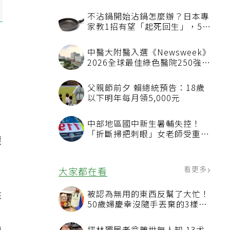
不沾鍋開始沾鍋怎麼辦？日本專
家教1招有望「起死回生」，5情
況該換新
中醫大附醫入選《Newsweek》
2026全球最佳綠色醫院250強
首屆評選即入榜 全台僅兩院獲
選 四葉績效指標居台灣最佳
父親節前夕 賴總統預告：18歲
以下明年每月領5,000元
中部地區國中新生暑輔失控！
「折斷掃把刺眼」女老師受重傷
權
恐失明
看更多
大家都在看
姓
被認為無用的東西反幫了大忙！
50歲婦慶幸沒隨手丟棄的3樣物
品