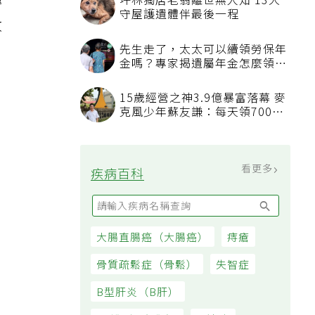
傳
坪林獨居老翁離世無人知 13犬
守屋護遺體伴最後一程
收
先生走了，太太可以續領勞保年
金嗎？專家揭遺屬年金怎麼領，
看順位還要看資格
r
15歲經營之神3.9億暴富落幕 麥
克風少年蘇友謙：每天領700元
過日子
看更多
疾病百科
大腸直腸癌（大腸癌）
痔瘡
骨質疏鬆症（骨鬆）
失智症
B型肝炎（B肝）