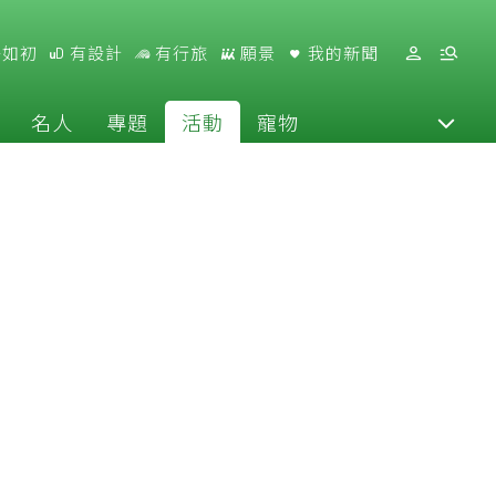
好如初
有設計
有行旅
願景
我的新聞
名人
專題
活動
寵物