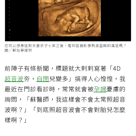
您可以想像這對夫妻求子七年之後，看到這個影像熱淚盈眶的滿足嗎？
圖／蘇怡寧提供
前陣子有條新聞，標題就大剌剌寫著「4D
超音波
夯，
自閉
兒變多」搞得人心惶惶，我
最近在門診看診時，常常就會被
孕婦
憂慮的
詢問，「蘇醫師，我這樣會不會太常照超音
波啊？」「到底照超音波會不會對胎兒怎麼
樣啊？」