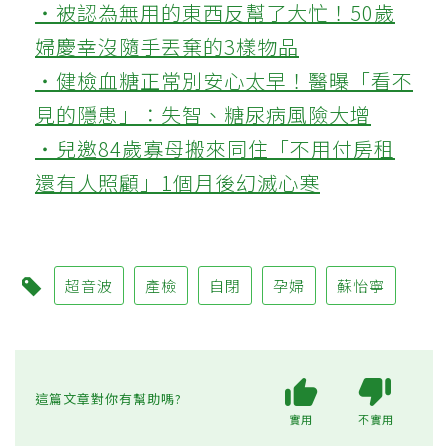
‧被認為無用的東西反幫了大忙！50歲
婦慶幸沒隨手丟棄的3樣物品
‧健檢血糖正常別安心太早！醫曝「看不
見的隱患」：失智、糖尿病風險大增
‧兒邀84歲寡母搬來同住「不用付房租
還有人照顧」1個月後幻滅心寒
超音波
產檢
自閉
孕婦
蘇怡寧
這篇文章對你有幫助嗎?
實用
不實用