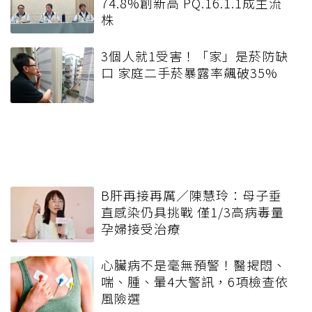
74.8%創新高 PQ.16.1.1成主流
株
3個人就1受害！「家」是菸防缺
口 家庭二手菸暴露率飆破35%
B肝再接再厲／陳慧玲：母子垂
直感染仍具挑戰 僅1/3高病毒量
孕婦接受治療
心臟病不是毫無預警！醫揭悶、
喘、腫、暈4大警訊，6項檢查依
風險選