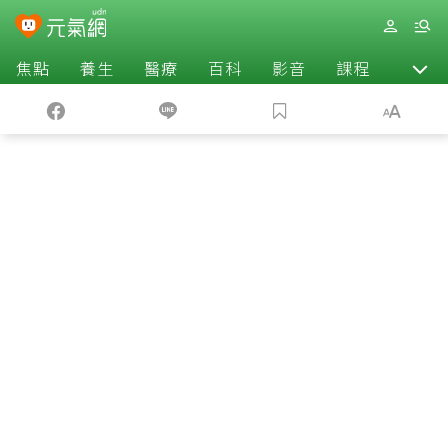
焦點
養生
醫療
百科
影音
課程
退休