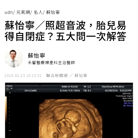
udn
/
元氣網
/
名人
/
蘇怡寧
蘇怡寧／照超音波，胎兒易
得自閉症？五大問一次解答
蘇怡寧
禾馨醫療婦產科主治醫師
聯合新聞網 ／ 蘇怡寧
2015-01-23 10:23:51