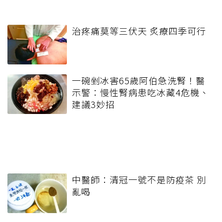
治疼痛莫等三伏天 炙療四季可行
一碗剉冰害65歲阿伯急洗腎！醫
示警：慢性腎病患吃冰藏4危機、
建議3妙招
中醫師：清冠一號不是防疫茶 別
亂喝