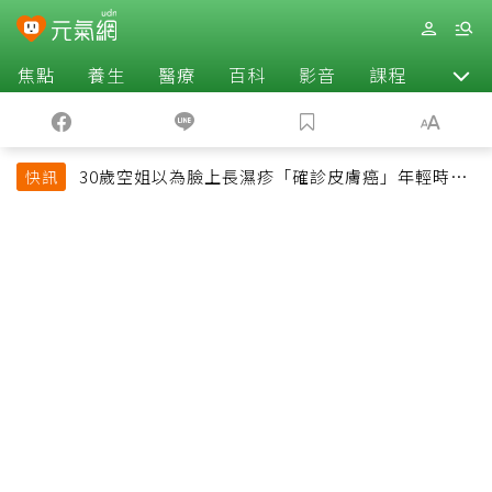
焦點
養生
醫療
百科
影音
課程
退休
30歲空姐以為臉上長濕疹「確診皮膚癌」年輕時一
快訊
習慣釀惡果超後悔