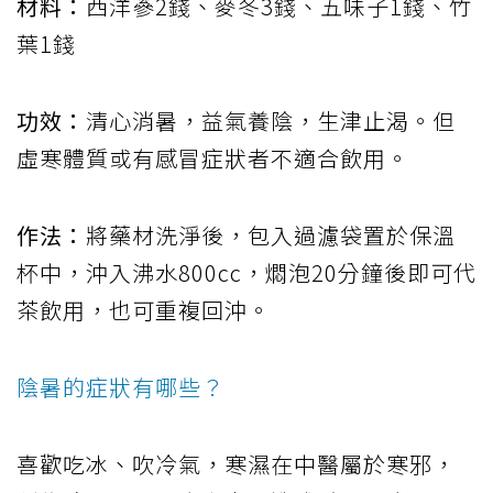
材料：
西洋蔘2錢、麥冬3錢、五味子1錢、竹
葉1錢
功效：
清心消暑，益氣養陰，生津止渴。但
虛寒體質或有感冒症狀者不適合飲用。
作法：
將藥材洗淨後，包入過濾袋置於保溫
杯中，沖入沸水800cc，燜泡20分鐘後即可代
茶飲用，也可重複回沖。
陰暑的症狀有哪些？
喜歡吃冰、吹冷氣，寒濕在中醫屬於寒邪，