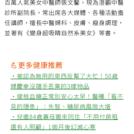
百萬人氣美女中醫師張文馨，現為澄觀中醫
診所副院長，常出席各大媒體、各種活動擔
任講師，擅長中醫婦科、皮膚、瘦身調理，
並著有《變身超吸睛自然系美女》等書。
💪更多健康推薦
‧被認為無用的東西反幫了大忙！50歲
婦慶幸沒隨手丟棄的3樣物品
‧健檢血糖正常別安心太早！醫曝「看不
見的隱患」：失智、糖尿病風險大增
‧兒邀84歲寡母搬來同住「不用付房租
還有人照顧」1個月後幻滅心寒