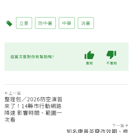
立夏
防中暑
中藥
消暑
這篇文章對你有幫助嗎?
實用
不實用
上一篇
整理包／2026防空演習
來了！14縣市行動網路
降速 影響時間、範圍一
次看
下一篇
知名康普茶竄改效期、摻