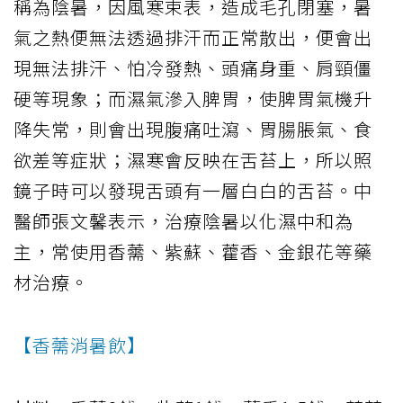
稱為陰暑，因風寒束表，造成毛孔閉塞，暑
氣之熱便無法透過排汗而正常散出，便會出
現無法排汗、怕冷發熱、頭痛身重、肩頸僵
硬等現象；而濕氣滲入脾胃，使脾胃氣機升
降失常，則會出現腹痛吐瀉、胃腸脹氣、食
欲差等症狀；濕寒會反映在舌苔上，所以照
鏡子時可以發現舌頭有一層白白的舌苔。中
醫師張文馨表示，治療陰暑以化濕中和為
主，常使用香薷、紫蘇、藿香、金銀花等藥
材治療。
【香薷消暑飲】