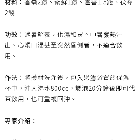
材料：
香薷2錢、紫蘇1錢、藿香1.5錢、茯苓
2錢
功效：
消暑解表，化濕和胃。中暑發熱汗
出、心煩口渴甚至突然昏倒者，不適合飲
用。
作法：
將藥材洗淨後，包入過濾袋置於保溫
杯中，沖入沸水800cc，燜泡20分鐘後即可代
茶飲用，也可重複回沖。
專家介紹：