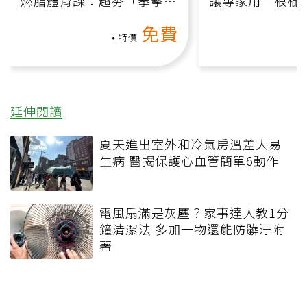
燃脂體育課：超夯「拳擊有
讓專家用一根棍
氧」高壓族在家釋放壓力無
何逆轉退化大腦
免費
負擔
課）
特價
延伸閱讀
夏天進出室外和冷氣房溫差大易
生病 醫揭保護心血管簡單6動作
電風扇滿是灰塵？家事達人教1分
鐘清潔法 多加一物還能防髒汙附
著