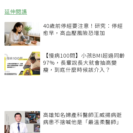
延伸閱讀
40歲前停經要注意！研究：停經
愈早，高血壓風險恐增加
【慢病100問】小孩BMI超過同齡
97%，長輩說長大就會抽高變
瘦，到底什麼時候該介入？
高雄知名婦產科醫師王威揚病逝
病患不捨喊他是「最溫柔醫師」