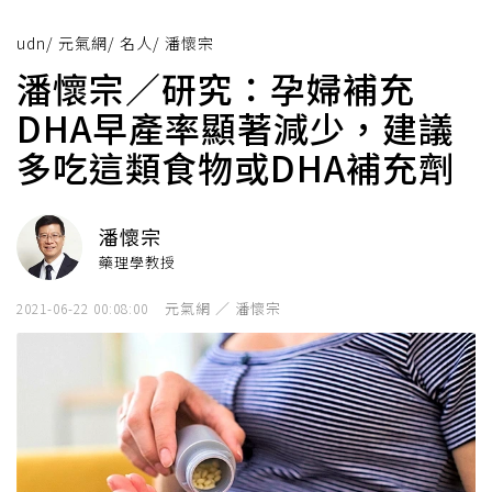
udn
/
元氣網
/
名人
/
潘懷宗
潘懷宗／研究：孕婦補充
DHA早產率顯著減少，建議
多吃這類食物或DHA補充劑
潘懷宗
藥理學教授
元氣網 ／ 潘懷宗
2021-06-22 00:08:00