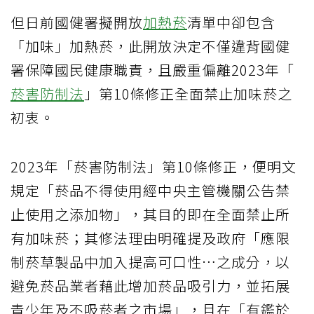
但日前國健署擬開放
加熱菸
清單中卻包含
「加味」加熱菸，此開放決定不僅違背國健
署保障國民健康職責，且嚴重偏離2023年「
菸害防制法
」第10條修正全面禁止加味菸之
初衷。
2023年「菸害防制法」第10條修正，便明文
規定「菸品不得使用經中央主管機關公告禁
止使用之添加物」，其目的即在全面禁止所
有加味菸；其修法理由明確提及政府「應限
制菸草製品中加入提高可口性…之成分，以
避免菸品業者藉此增加菸品吸引力，並拓展
青少年及不吸菸者之市場」，且在「有鑑於