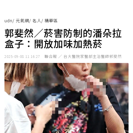
udn
/
元氣網
/
名人
/
精華區
郭斐然／菸害防制的潘朵拉
盒子：開放加味加熱菸
聯合報 ／ 台大醫院家醫部主治醫師郭斐然
2025-09-08 11:16:27