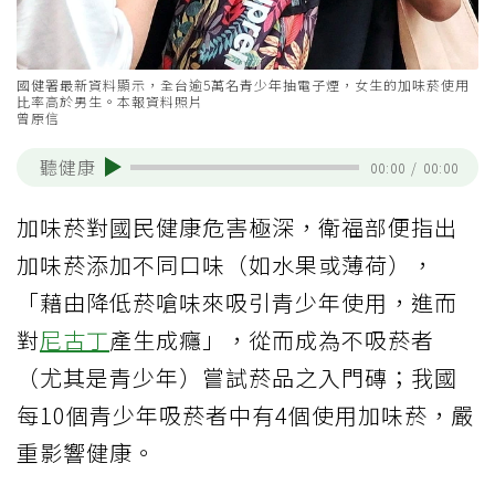
國健署最新資料顯示，全台逾5萬名青少年抽電子煙，女生的加味菸使用
比率高於男生。本報資料照片
曾原信
聽健康
00:00
/
00:00
加味菸對國民健康危害極深，衛福部便指出
加味菸添加不同口味（如水果或薄荷），
「藉由降低菸嗆味來吸引青少年使用，進而
對
尼古丁
產生成癮」，從而成為不吸菸者
（尤其是青少年）嘗試菸品之入門磚；我國
每10個青少年吸菸者中有4個使用加味菸，嚴
重影響健康。