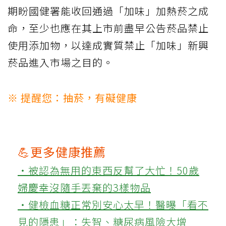
期盼國健署能收回通過「加味」加熱菸之成
命，至少也應在其上市前盡早公告菸品禁止
使用添加物，以達成實質禁止「加味」新興
菸品進入市場之目的。
※ 提醒您：抽菸，有礙健康
💪更多健康推薦
‧被認為無用的東西反幫了大忙！50歲
婦慶幸沒隨手丟棄的3樣物品
‧健檢血糖正常別安心太早！醫曝「看不
見的隱患」：失智、糖尿病風險大增