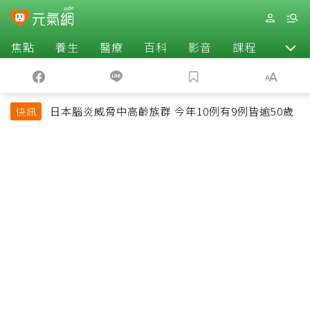
焦點
養生
醫療
百科
影音
課程
退休
日本腦炎威脅中高齡族群 今年10例有9例皆逾50歲
快訊