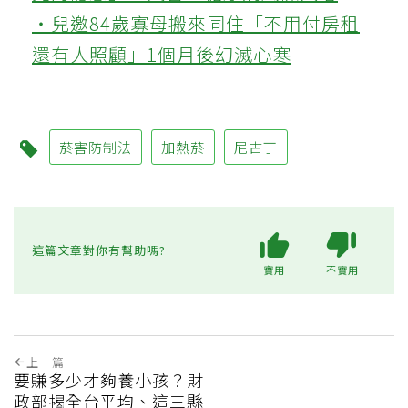
‧兒邀84歲寡母搬來同住「不用付房租
還有人照顧」1個月後幻滅心寒
菸害防制法
加熱菸
尼古丁
這篇文章對你有幫助嗎?
實用
不實用
上一篇
要賺多少才夠養小孩？財
政部揭全台平均、這三縣