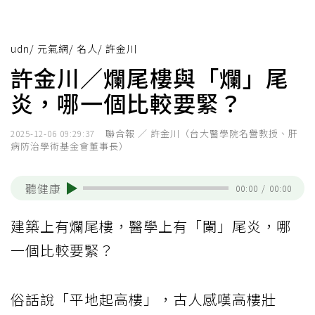
udn
/
元氣網
/
名人
/
許金川
許金川／爛尾樓與「爛」尾
炎，哪一個比較要緊？
聯合報 ／ 許金川（台大醫學院名譽教授、肝
2025-12-06 09:29:37
病防治學術基金會董事長）
聽健康
00:00
/
00:00
建築上有爛尾樓，醫學上有「闌」尾炎，哪
一個比較要緊？
俗話說「平地起高樓」，古人感嘆高樓壯