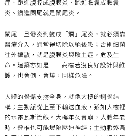
症、跑進腹腔成腹膜炎、跑進膽囊成膽囊
炎、鑽進闌尾就是闌尾炎。
闌尾一旦發炎到變成「爛」尾炎，就必須靠
醫療介入，通常得切除以絕後患；否則細菌
往外擴散，就是腹膜炎與敗血症，危及生
命。建築亦如是——高樓若沒良好設計與維
護，也會倒、會燒，同樣危險。
人體的骨骼支撐全身，就像大樓的鋼骨結
構；主動脈從上至下輸送血液，猶如大樓裡
的水電瓦斯管線。大樓年久會崩，人體年老
時，脊椎也可能塌陷壓迫神經；主動脈逐漸