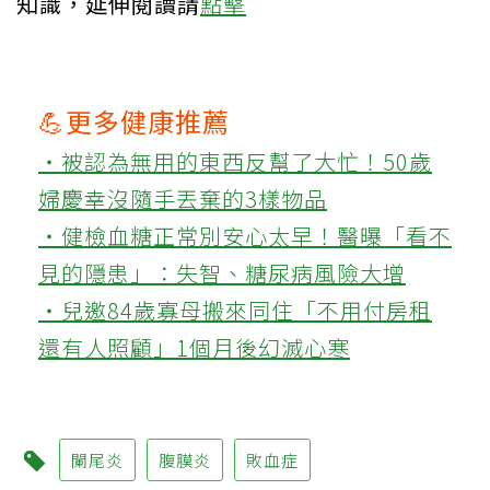
知識，延伸閱讀請
點擊
💪更多健康推薦
‧被認為無用的東西反幫了大忙！50歲
婦慶幸沒隨手丟棄的3樣物品
‧健檢血糖正常別安心太早！醫曝「看不
見的隱患」：失智、糖尿病風險大增
‧兒邀84歲寡母搬來同住「不用付房租
還有人照顧」1個月後幻滅心寒
闌尾炎
腹膜炎
敗血症