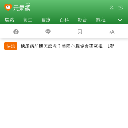
焦點
養生
醫療
百科
影音
課程
退休
糖尿病前期怎麼救？美國心臟協會研究推「1夢幻水
快訊
果組合」 酪梨加它改善血管功能