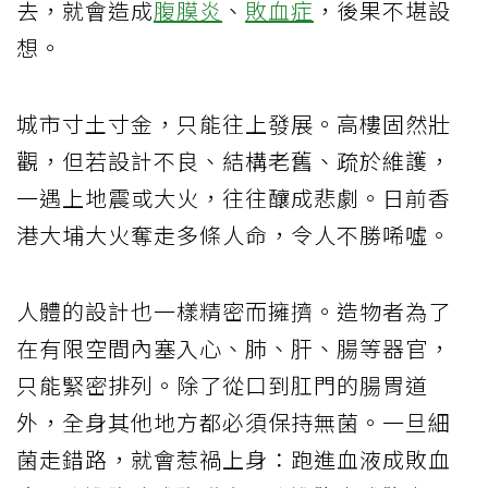
去，就會造成
腹膜炎
、
敗血症
，後果不堪設
想。
城市寸土寸金，只能往上發展。高樓固然壯
觀，但若設計不良、結構老舊、疏於維護，
一遇上地震或大火，往往釀成悲劇。日前香
港大埔大火奪走多條人命，令人不勝唏噓。
人體的設計也一樣精密而擁擠。造物者為了
在有限空間內塞入心、肺、肝、腸等器官，
只能緊密排列。除了從口到肛門的腸胃道
外，全身其他地方都必須保持無菌。一旦細
菌走錯路，就會惹禍上身：跑進血液成敗血