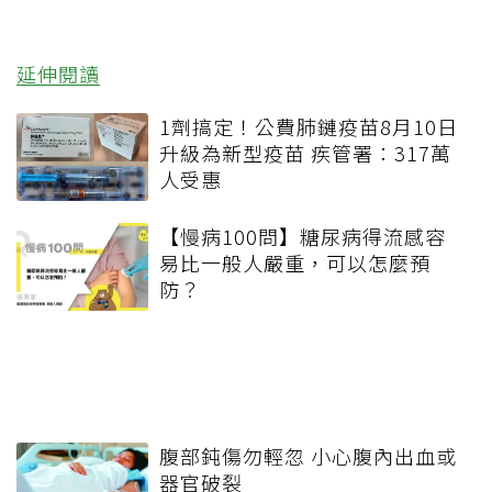
延伸閱讀
1劑搞定！公費肺鏈疫苗8月10日
升級為新型疫苗 疾管署：317萬
人受惠
【慢病100問】糖尿病得流感容
易比一般人嚴重，可以怎麼預
防？
腹部鈍傷勿輕忽 小心腹內出血或
器官破裂