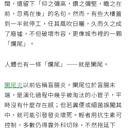
闊，還留下「仰之彌高，鑽之彌堅，瞻之在
前，忽焉在後」的名句。然而，有些大樓蓋
到一半就停工，任其風吹日曬，久而久之成
了廢墟，不但破壞市容，更像城市裡的一顆
「爛尾」。
人體也有一條「爛尾」——就是闌尾。
闌尾炎
以前俗稱盲腸炎。闌尾位於盲腸末
端，是演化過程中幾乎被淘汰的小管子，平
時沒有什麼存在感；但若糞便或細菌誤闖其
中，就可能引發發炎壞死。輕者用抗生素可
控制，多數仍得靠外科切除，不然拖延下