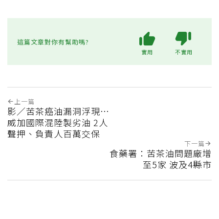
這篇文章對你有幫助嗎?
實用
不實用
上一篇
影／苦茶癌油漏洞浮現…
威加國際混陸製劣油 2人
聲押、負責人百萬交保
下一篇
食藥署：苦茶油問題廠增
至5家 波及4縣市