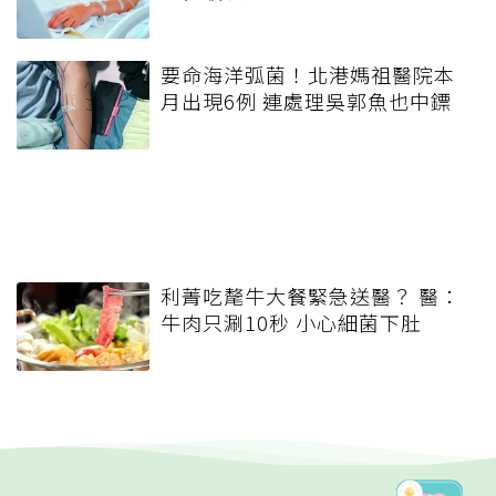
要命海洋弧菌！北港媽祖醫院本
月出現6例 連處理吳郭魚也中鏢
利菁吃氂牛大餐緊急送醫？ 醫：
牛肉只涮10秒 小心細菌下肚