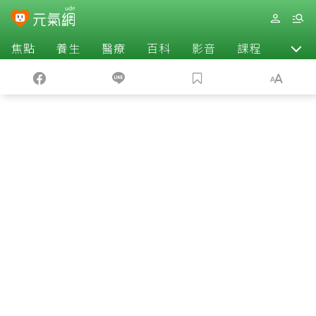
焦點
養生
醫療
百科
影音
課程
退休