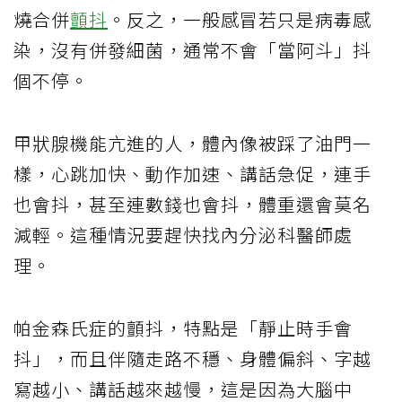
燒合併
顫抖
。反之，一般感冒若只是病毒感
染，沒有併發細菌，通常不會「當阿斗」抖
個不停。
甲狀腺機能亢進的人，體內像被踩了油門一
樣，心跳加快、動作加速、講話急促，連手
也會抖，甚至連數錢也會抖，體重還會莫名
減輕。這種情況要趕快找內分泌科醫師處
理。
帕金森氏症的顫抖，特點是「靜止時手會
抖」，而且伴隨走路不穩、身體偏斜、字越
寫越小、講話越來越慢，這是因為大腦中