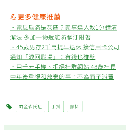
💪更多健康推薦
‧電風扇滿是灰塵？家事達人教1分鐘清
潔法 多加一物還能防髒汙附著
‧45歲男存2千萬提早退休 接信用卡公司
通知「淚回職場」：有錢也碰壁
‧用千元手機、拒絕社群網站 48歲社長
中年後重視和放棄的事：不為面子消費
帕金森氏症
手抖
顫抖