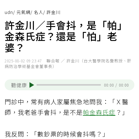
udn
/
元氣網
/
名人
/
許金川
許金川／手會抖，是「帕」
金森氏症？還是「怕」老
婆？
聯合報 ／ 許金川（台大醫學院名譽教授、肝
2025-08-02 09:23:47
病防治學術基金會董事長）
聽健康
00:00
/
00:00
門診中，常有病人家屬焦急地問我：「Ｘ醫
師，我老爸手會抖，是不是
帕金森氏症
？」
我反問：「數鈔票的時候會抖嗎？」