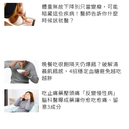
體重無故下降別只當變瘦，可能
暗藏這些疾病！醫師告訴你什麼
時候該就醫？
晚餐吃很飽隔天仍爆餓？破解清
晨飢餓感，4招穩定血糖避免越吃
越胖
吃止痛藥壓頭痛「反變慢性病」
腦科醫曝成藥讓你愈吃愈痛、留
意3成分