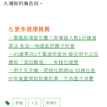
久彌新的廣告詞。
💪更多健康推薦
‧電風扇滿是灰塵？家事達人教1分鐘清
潔法 多加一物還能防髒汙附著
‧45歲男存2千萬提早退休 接信用卡公司
通知「淚回職場」：有錢也碰壁
‧用千元手機、拒絕社群網站 48歲社長
中年後重視和放棄的事：不為面子消費
肝癌
人生
肝硬化