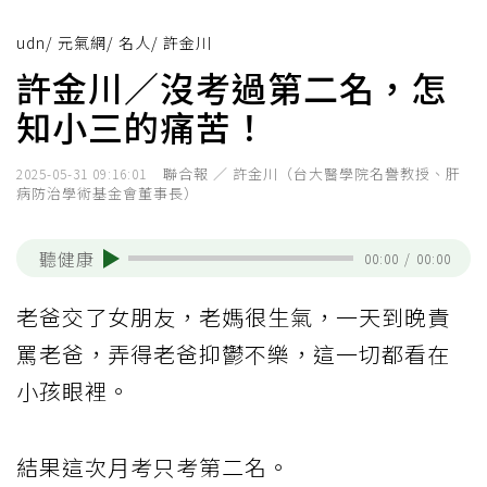
udn
/
元氣網
/
名人
/
許金川
許金川／沒考過第二名，怎
知小三的痛苦！
聯合報 ／ 許金川（台大醫學院名譽教授、肝
2025-05-31 09:16:01
病防治學術基金會董事長）
聽健康
00:00
/
00:00
老爸交了女朋友，老媽很生氣，一天到晚責
罵老爸，弄得老爸抑鬱不樂，這一切都看在
小孩眼裡。
結果這次月考只考第二名。