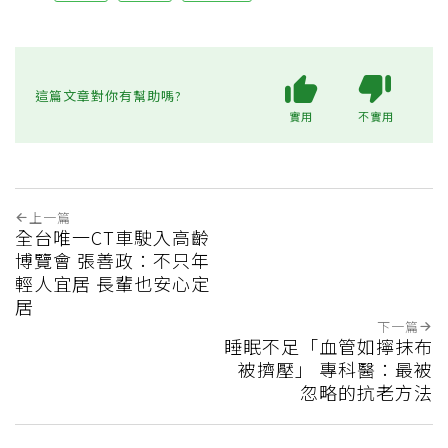
這篇文章對你有幫助嗎?
實用
不實用
上一篇
全台唯一CT車駛入高齡
博覽會 張善政：不只年
輕人宜居 長輩也安心定
居
下一篇
睡眠不足「血管如擰抹布
被擠壓」 專科醫：最被
忽略的抗老方法