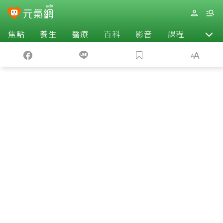
焦點
養生
醫療
百科
影音
課程
退休