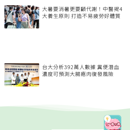
大暑要消暑更要顧代謝！中醫揭4
大養生原則 打造不易疲勞好體質
台大分析392萬人數據 糞便潛血
濃度可預測大腸瘜肉復發風險