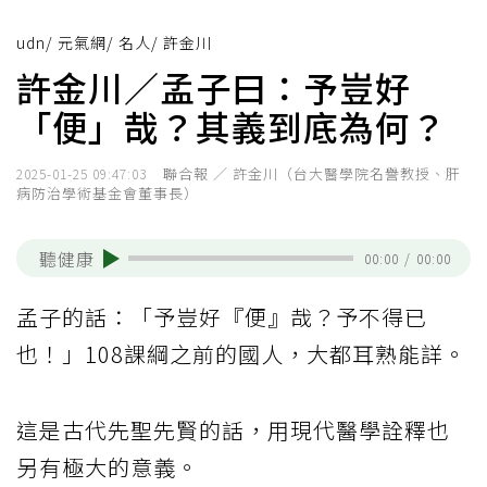
udn
/
元氣網
/
名人
/
許金川
許金川／孟子曰：予豈好
「便」哉？其義到底為何？
聯合報 ／ 許金川（台大醫學院名譽教授、肝
2025-01-25 09:47:03
病防治學術基金會董事長）
聽健康
00:00
/
00:00
孟子的話：「予豈好『便』哉？予不得已
也！」108課綱之前的國人，大都耳熟能詳。
這是古代先聖先賢的話，用現代醫學詮釋也
另有極大的意義。