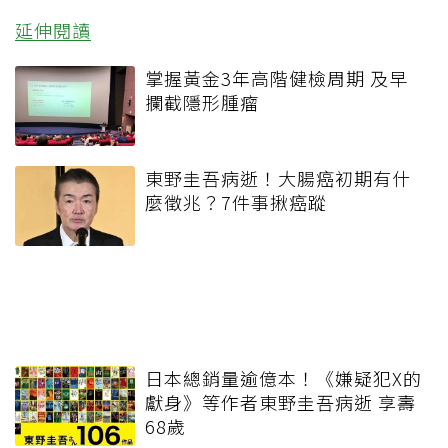
延伸閱讀
掌握黃金3年高階健檢周期 及早
攔截隱形腫瘤
東野圭吾病逝！大腸癌初期有什
麼徵兆？7件事揪癌蹤
日本總銷量逾億本！《嫌疑犯X的
獻身》等作者東野圭吾病逝 享壽
68歲