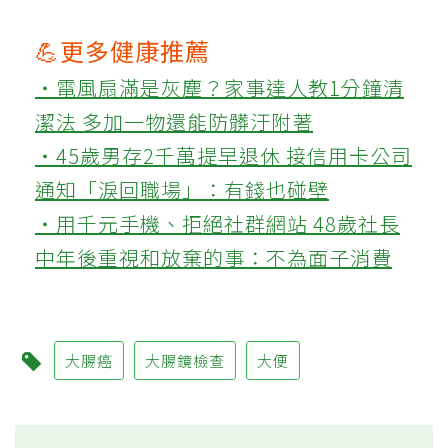
💪更多健康推薦
‧電風扇滿是灰塵？家事達人教1分鐘清
潔法 多加一物還能防髒汙附著
‧45歲男存2千萬提早退休 接信用卡公司
通知「淚回職場」：有錢也碰壁
‧用千元手機、拒絕社群網站 48歲社長
中年後重視和放棄的事：不為面子消費
大腸癌
大腸鏡檢查
大便