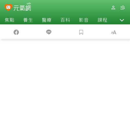
焦點
養生
醫療
百科
影音
課程
退休