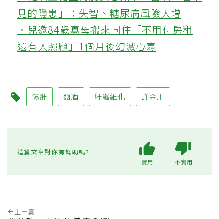
見的隱患」：失智、糖尿病風險大增
‧兒邀84歲寡母搬來同住「不用付房租
還有人照顧」1個月後幻滅心寒
傷肝
酗酒
肝纖維化
許金川
這篇文章對你有幫助嗎?
實用
不實用
上一篇