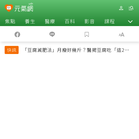
焦點
養生
醫療
百科
影音
課程
退休
「豆腐減肥法」月瘦好幾斤？醫揭豆腐吃「這2種最
快訊
好」，消脹氣有妙招