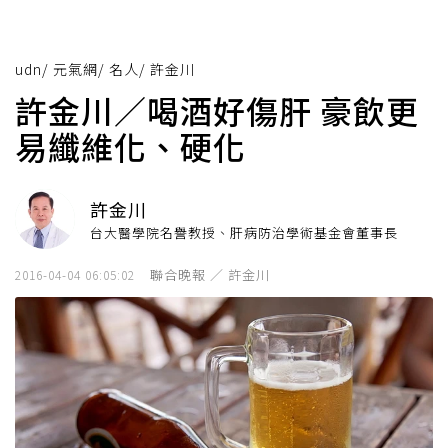
udn
/
元氣網
/
名人
/
許金川
許金川／喝酒好傷肝 豪飲更
易纖維化、硬化
許金川
台大醫學院名譽教授、肝病防治學術基金會董事長
聯合晚報 ／ 許金川
2016-04-04 06:05:02