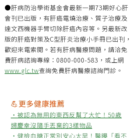
●肝病防治學術基金會最新一期73期好心肝
會刊已出版，有肝癌電燒治療、質子治療及
達文西機器手臂切除肝癌內容等。另最新改
版的肝癌對策及C型肝炎治療小手冊已出刊，
歡迎來電索閱。若有肝病醫療問題，請洽免
費肝病諮詢專線：0800-000-583，或上網
www.glc.tw
查詢免費肝病醫療諮詢門診。
💪更多健康推薦
‧被認為無用的東西反幫了大忙！50歲
婦慶幸沒隨手丟棄的3樣物品
‧健檢血糖正常別安心太早！醫曝「看不