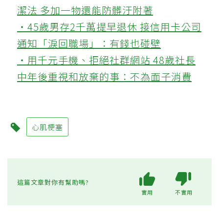
潔法 多加一物還能防髒汙附著
‧45歲男存2千萬提早退休 接信用卡公司
通知「淚回職場」：有錢也碰壁
‧用千元手機、拒絕社群網站 48歲社長
中年後重視和放棄的事：不為面子消費
心肌梗塞
這篇文章對你有幫助嗎?
實用
不實用