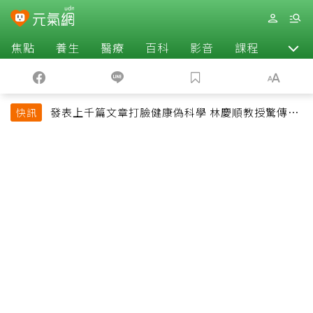
焦點
養生
醫療
百科
影音
課程
退休
發表上千篇文章打臉健康偽科學 林慶順教授驚傳意
快訊
外過世