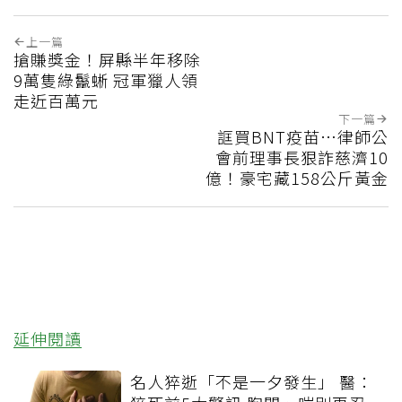
上一篇
搶賺獎金！屏縣半年移除
9萬隻綠鬣蜥 冠軍獵人領
走近百萬元
下一篇
誆買BNT疫苗…律師公
會前理事長狠詐慈濟10
億！豪宅藏158公斤黃金
延伸閱讀
名人猝逝「不是一夕發生」 醫：