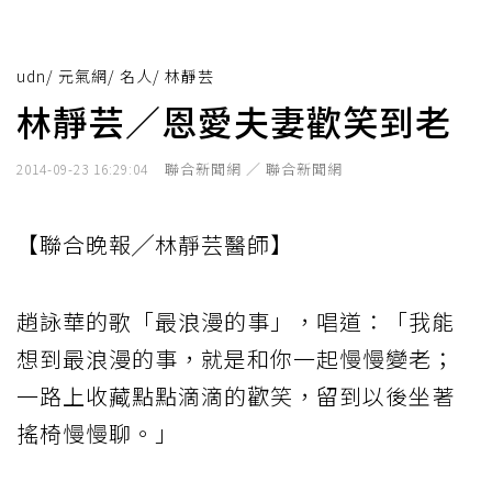
udn
/
元氣網
/
名人
/
林靜芸
林靜芸／恩愛夫妻歡笑到老
聯合新聞網 ／ 聯合新聞網
2014-09-23 16:29:04
【聯合晚報╱林靜芸醫師】
趙詠華的歌「最浪漫的事」，唱道：「我能
想到最浪漫的事，就是和你一起慢慢變老；
一路上收藏點點滴滴的歡笑，留到以後坐著
搖椅慢慢聊。」