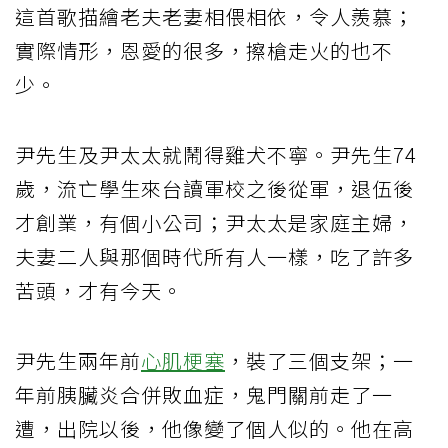
這首歌描繪老夫老妻相偎相依，令人羨慕；
實際情形，恩愛的很多，擦槍走火的也不
少。
尹先生及尹太太就鬧得雞犬不寧。尹先生74
歲，流亡學生來台讀軍校之後從軍，退伍後
才創業，有個小公司；尹太太是家庭主婦，
夫妻二人與那個時代所有人一樣，吃了許多
苦頭，才有今天。
尹先生兩年前
心肌梗塞
，裝了三個支架；一
年前胰臟炎合併敗血症，鬼門關前走了一
遭，出院以後，他像變了個人似的。他在高