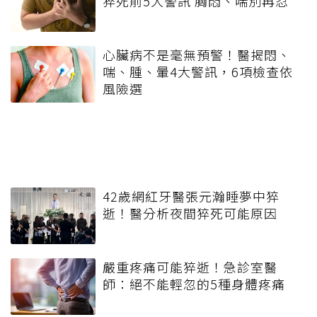
猝死前5大警訊 胸悶、喘別再忍
心臟病不是毫無預警！醫揭悶、
喘、腫、暈4大警訊，6項檢查依
風險選
42歲網紅牙醫張元瀚睡夢中猝
逝！醫分析夜間猝死可能原因
嚴重疼痛可能猝逝！急診室醫
師：絕不能輕忽的5種身體疼痛