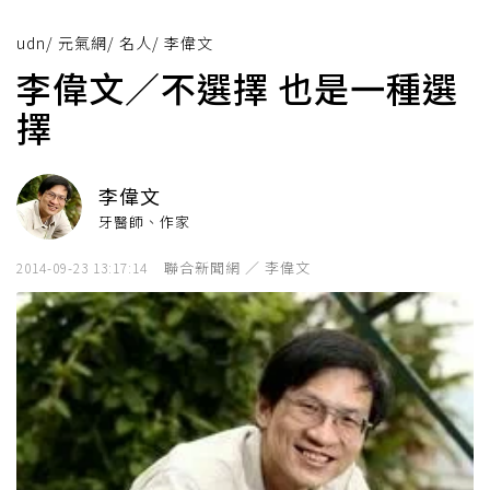
udn
/
元氣網
/
名人
/
李偉文
李偉文／不選擇 也是一種選
擇
李偉文
牙醫師、作家
聯合新聞網 ／ 李偉文
2014-09-23 13:17:14