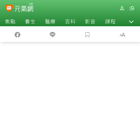
焦點
養生
醫療
百科
影音
課程
退休