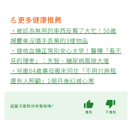
💪更多健康推薦
‧被認為無用的東西反幫了大忙！50歲
婦慶幸沒隨手丟棄的3樣物品
‧健檢血糖正常別安心太早！醫曝「看不
見的隱患」：失智、糖尿病風險大增
‧兒邀84歲寡母搬來同住「不用付房租
還有人照顧」1個月後幻滅心寒
這篇文章對你有幫助嗎?
實用
不實用