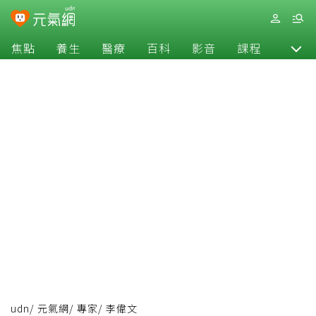
焦點
養生
醫療
百科
影音
課程
退休
udn
/
元氣網
/
專家
/
李偉文