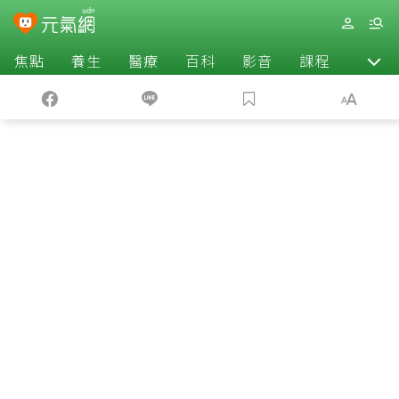
焦點
養生
醫療
百科
影音
課程
退休