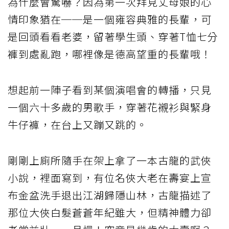
為什麼會驚嚇？因為第一次拜見丈母娘的心
情印象猶在──是一個雍容典雅的長輩，可
是回頭看看老婆，留著學生頭、穿著T恤七分
褲到處亂跑，哪裡像是德高望重的長輩哦！
想起前一陣子看到某個演唱會的轉播，只見
一個六十多歲的男歌手，穿著花襯衫與緊身
牛仔褲，在台上又蹦又跳的。
剛剛上廁所隨手在架上拿了一本古龍的武俠
小說，裡面寫到，有位名俠大老在壽宴上宣
布金盆洗手退出江湖歸隱山林，古龍描述了
那位大俠白髮蒼蒼年紀雖大，但精神體力卻