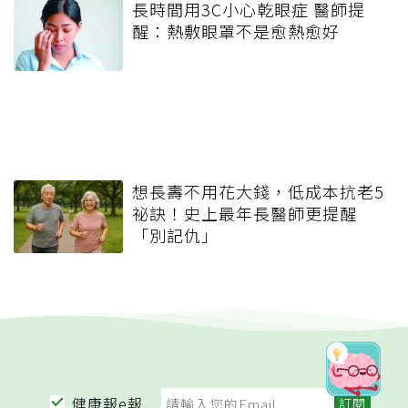
長時間用3C小心乾眼症 醫師提
醒：熱敷眼罩不是愈熱愈好
想長壽不用花大錢，低成本抗老5
祕訣！史上最年長醫師更提醒
「別記仇」
健康報e報