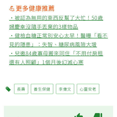
💪更多健康推薦
‧被認為無用的東西反幫了大忙！50歲
婦慶幸沒隨手丟棄的3樣物品
‧健檢血糖正常別安心太早！醫曝「看不
見的隱患」：失智、糖尿病風險大增
‧兒邀84歲寡母搬來同住「不用付房租
還有人照顧」1個月後幻滅心寒
長壽
養生保健
李偉文
心靈安老