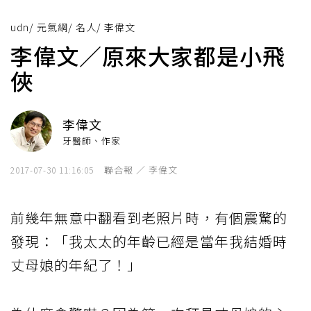
udn
/
元氣網
/
名人
/
李偉文
李偉文／原來大家都是小飛
俠
李偉文
牙醫師、作家
聯合報 ／ 李偉文
2017-07-30 11:16:05
前幾年無意中翻看到老照片時，有個震驚的
發現：「我太太的年齡已經是當年我結婚時
丈母娘的年紀了！」