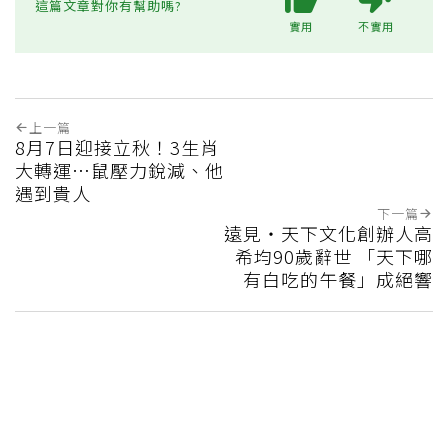
這篇文章對你有幫助嗎?
實用
不實用
上一篇
8月7日迎接立秋！3生肖
大轉運…鼠壓力銳減、他
遇到貴人
下一篇
遠見‧天下文化創辦人高
希均90歲辭世 「天下哪
有白吃的午餐」成絕響