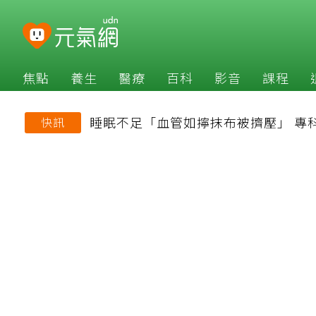
焦點
養生
醫療
百科
影音
課程
睡眠不足「血管如擰抹布被擠壓」 專
快訊