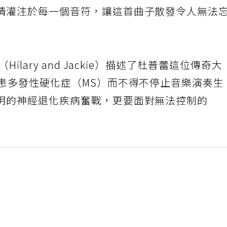
情灌注於每一個音符，讓這首曲子散發令人無法
ilary and Jackie）描述了杜普蕾這位傳奇大
罹患多發性硬化症（MS）而不得不停止音樂演奏生
明的神經退化疾病奮戰，更要面對無法控制的