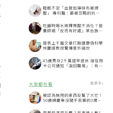
醫
睡眠不足「血管如擰抹布被擠
壓」 專科醫：最被忽略的抗老
包
方法
十
吃飯時喝水稀釋胃酸不消化？營
養師揭「反而有好處」某些族群
才要禁
發表上千篇文章打臉健康偽科學
林慶順教授驚傳意外過世
45歲男存2千萬提早退休 接信用
卡公司通知「淚回職場」：有錢
嘗
也碰壁
為
看更多
大家都在看
訓
群
被認為無用的東西反幫了大忙！
50歲婦慶幸沒隨手丟棄的3樣物
一
品