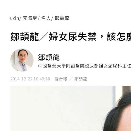
udn
/
元氣網
/
名人
/
鄒頡龍
鄒頡龍／婦女尿失禁，該怎
鄒頡龍
中國醫藥大學附設醫院泌尿部婦女泌尿科主
2014-12-22 10:49:18
聯合報 ／ 鄒頡龍