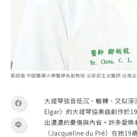
鄒頡龍 中國醫藥大學醫學系副教授 泌尿部主治醫師 台灣
大提琴弦音低沉、輾轉、又似深深的嘆
Elgar）的大提琴協奏曲創作於
出濃濃的憂傷與內省。許多愛樂
（Jacqueline du Pré