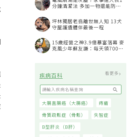
電風扇滿是灰塵？家事達人教1
分鐘清潔法 多加一物還能防髒
成
汙附著
。
坪林獨居老翁離世無人知 13犬
守屋護遺體伴最後一程
網
15歲經營之神3.9億暴富落幕 麥
克風少年蘇友謙：每天領700元
過日子
選
看更多
疾病百科
失
失
大腸直腸癌（大腸癌）
痔瘡
症
骨質疏鬆症（骨鬆）
失智症
B型肝炎（B肝）