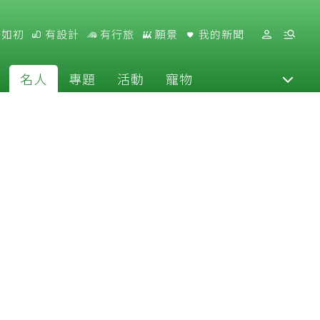
好如初
有設計
有行旅
願景
我的新聞
名人
專題
活動
寵物