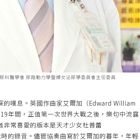
泌尿科醫學會 尿路動力學暨婦女泌尿學委員會主任委員
息。英國作曲家艾爾加（Edward William
1919年間，正值第一次世界大戰之後，樂句中流
者非常喜愛的版本是天才少女杜普蕾
）在她19歲時的錄音。儘管協奏曲寫於艾爾加的暮年，年