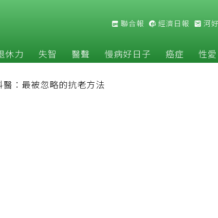
聯合報
經濟日報
河
退休力
失智
醫聲
慢病好日子
癌症
性愛
科醫：最被忽略的抗老方法