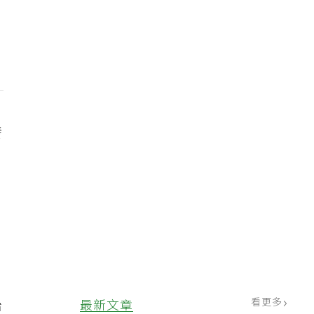
發
治
看更多
最新文章