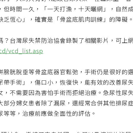
肌肉，大約只有1/4能改善尿失禁。在臨床上，看
，但時間一久，「一天打漁，十天曬網」，自然
缺乏恆心」，確實是「骨盆底肌肉訓練」的障礙
嗎？台灣尿失禁防治協會錄製了相關影片，可上
cd/vcd_list.asp
併膀胱脫垂等骨盆底器官鬆弛，手術仍是很好的
吊帶手術」，傷口小，恢復快，能有效的改善尿
女，不需要因為害怕手術而拒絕治療。急尿性尿
大部分婦女患者除了漏尿，還經常合併其他排尿
尿等等，治療前應做全面性的評估。