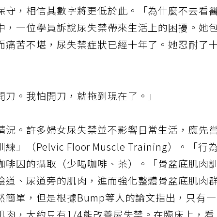
保守，相信其數字將更低於此。「為什麼不去看
中，一位學員訴說尿失禁帶來生活上的困擾。她
而痛苦不堪，尿失禁症狀已經十年了。她忍耐了
開刀。我怕開刀，就拖到現在了。」
情況。許多婦女尿失禁並不影響日常生活，應先
lvic Floor Muscle Training）。「行
咖啡因的攝取（少喝咖啡、茶）。「骨盆底肌肉
陰道、尿道旁的肌肉，進而強化整體骨盆底肌肉
然簡單，但是根據Bump等人的論文指出，只有