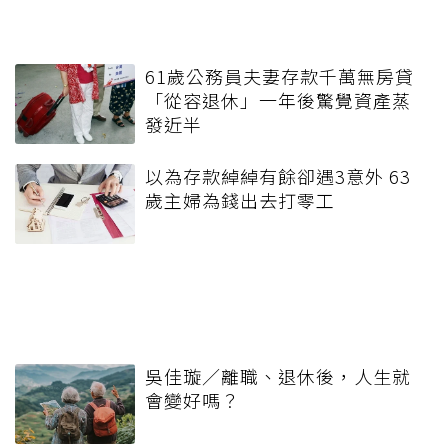
61歲公務員夫妻存款千萬無房貸
「從容退休」一年後驚覺資產蒸
發近半
以為存款綽綽有餘卻遇3意外 63
歲主婦為錢出去打零工
吳佳璇／離職、退休後，人生就
會變好嗎？