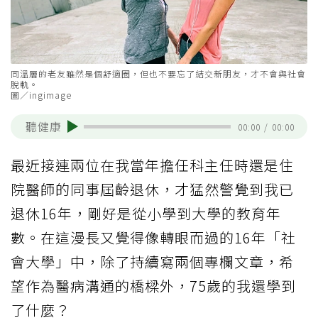
同溫層的老友雖然是個舒適圈，但也不要忘了結交新朋友，才不會與社會
脫軌。
圖／ingimage
聽健康
00:00
/
00:00
最近接連兩位在我當年擔任科主任時還是住
院醫師的同事屆齡退休，才猛然警覺到我已
退休16年，剛好是從小學到大學的教育年
數。在這漫長又覺得像轉眼而過的16年「社
會大學」中，除了持續寫兩個專欄文章，希
望作為醫病溝通的橋樑外，75歲的我還學到
了什麼？