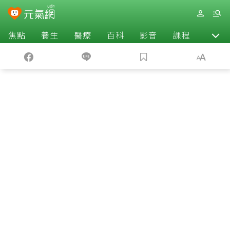
焦點
養生
醫療
百科
影音
課程
退休