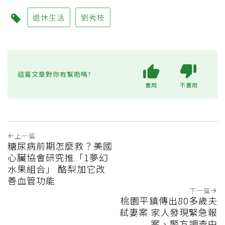
退休生活
劉秀枝
這篇文章對你有幫助嗎?
實用
不實用
上一篇
糖尿病前期怎麼救？美國
心臟協會研究推「1夢幻
水果組合」 酪梨加它改
善血管功能
下一篇
桃園平鎮傳出80多歲夫
弒妻案 家人發現緊急報
案、警方調查中