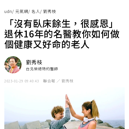
udn
/
元氣網
/
名人
/
劉秀枝
「沒有臥床餘生，很感恩」
退休16年的名醫教你如何做
個健康又好命的老人
劉秀枝
台北榮總特約醫師
聯合報 ／ 劉秀枝
2023-01-29 09:40:43