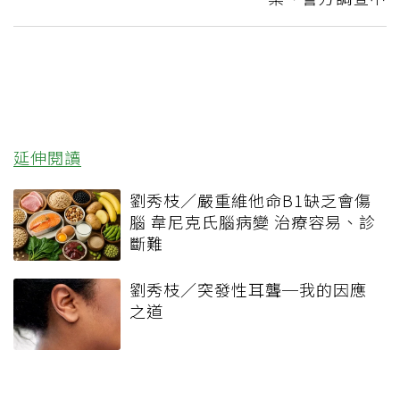
延伸閱讀
劉秀枝／嚴重維他命B1缺乏會傷
腦 韋尼克氏腦病變 治療容易、診
斷難
劉秀枝／突發性耳聾─我的因應
之道