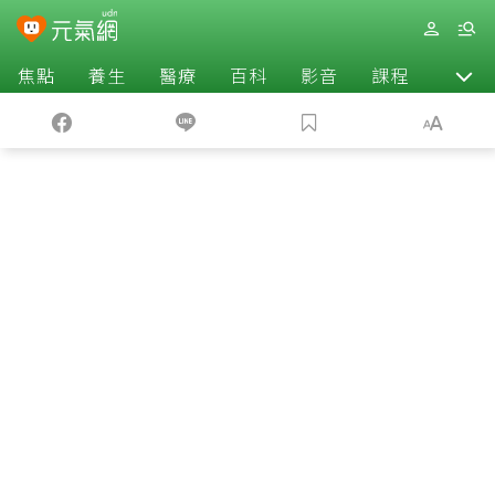
焦點
養生
醫療
百科
影音
課程
退休