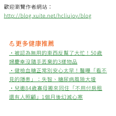
歡迎瀏覽作者網站：
http://blog.xuite.net/hcliujoy/blog
💪更多健康推薦
‧被認為無用的東西反幫了大忙！50歲
婦慶幸沒隨手丟棄的3樣物品
‧健檢血糖正常別安心太早！醫曝「看不
見的隱患」：失智、糖尿病風險大增
‧兒邀84歲寡母搬來同住「不用付房租
還有人照顧」1個月後幻滅心寒