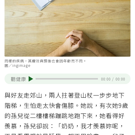
同樣的疾病，其療效與預後也會因年齡而不同。
圖／ingimage
聽健康
00:00
/
00:00
與好友走郊山，兩人拄著登山杖一步步地下
階梯，生怕走太快會傷膝。她說，有次她9歲
的孫兒從二樓樓梯蹦跳地跑下來，她看得好
羨慕，孫兒卻說：「奶奶，我才羨慕妳呢，