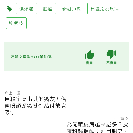
偏頭痛
腦瘤
新冠肺炎
自體免疫疾病
劉秀枝
這篇文章對你有幫助嗎?
實用
不實用
上一篇
自殺率高出其他癌友五倍
醫盼頭頸癌健保給付放寬
限制
下一篇
為何頭皮屑越來越多？皮
膚科醫提醒：別用肥皂、