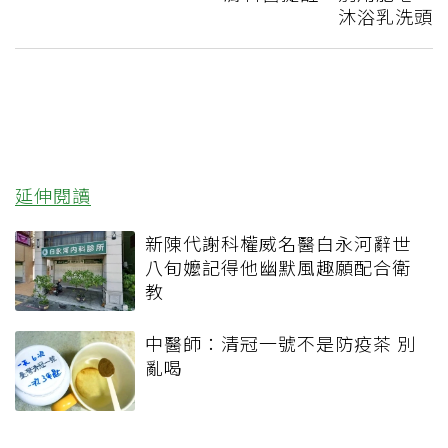
沐浴乳洗頭
延伸閱讀
新陳代謝科權威名醫白永河辭世
八旬嬤記得他幽默風趣願配合衛
教
中醫師：清冠一號不是防疫茶 別
亂喝