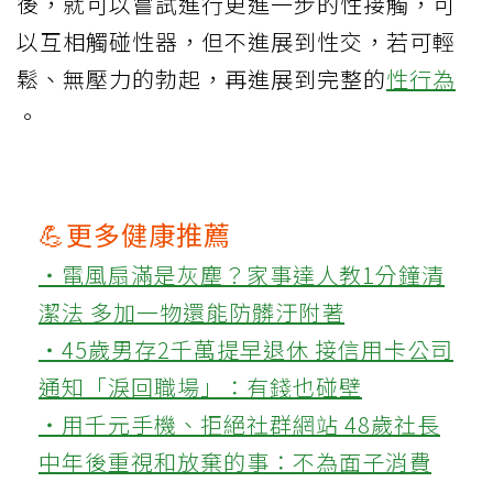
後，就可以嘗試進行更進一步的性接觸，可
以互相觸碰性器，但不進展到性交，若可輕
鬆、無壓力的勃起，再進展到完整的
性行為
。
💪更多健康推薦
‧電風扇滿是灰塵？家事達人教1分鐘清
潔法 多加一物還能防髒汙附著
‧45歲男存2千萬提早退休 接信用卡公司
通知「淚回職場」：有錢也碰壁
‧用千元手機、拒絕社群網站 48歲社長
中年後重視和放棄的事：不為面子消費