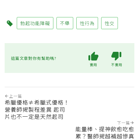
勃起功能障礙
不舉
性行為
性交
這篇文章對你有幫助嗎?
實用
不實用
上一篇
希臘優格≠希臘式優格！
營養師揭製程差異 起司
片也不一定是天然起司
下一篇
能量棒、提神飲愈吃愈
累？醫師揭越補越慘真