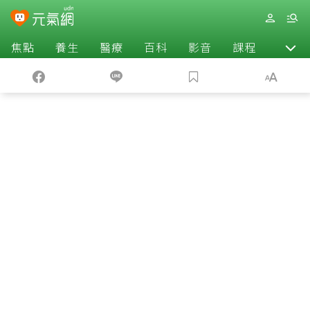
焦點
養生
醫療
百科
影音
課程
退休