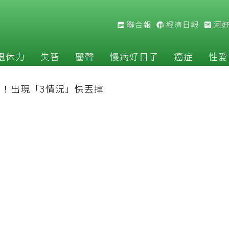
聯合報
經濟日報
河
退休力
失智
醫聲
慢病好日子
癌症
性愛
！出現「3情況」快丟掉