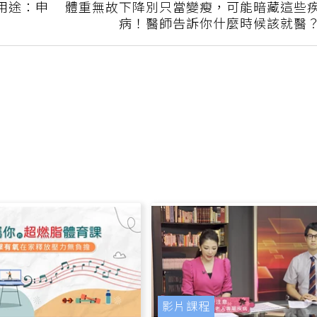
下一篇
用途：申
體重無故下降別只當變瘦，可能暗藏這些
病！醫師告訴你什麼時候該就醫