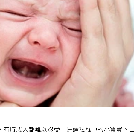
，有時成人都難以忍受，遑論襁褓中的小寶寶。