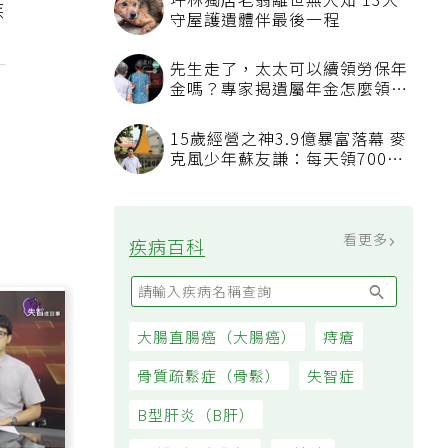
坪林獨居老翁離世無人知 13犬
疾
守屋護遺體伴最後一程
？
先生走了，太太可以續領勞保年
金嗎？專家揭遺屬年金怎麼領，
看順位還要看資格
15歲經營之神3.9億暴富落幕 麥
克風少年蘇友謙：每天領700元
過日子
看更多
疾病百科
大腸直腸癌（大腸癌）
痔瘡
骨質疏鬆症（骨鬆）
失智症
B型肝炎（B肝）