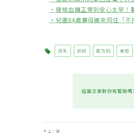
‧被認為無用的東西反幫了大
‧健檢血糖正常別安心太早！
‧兒邀84歲寡母搬來同住「
母乳
奶粉
配方奶
食慾
這篇文章對你有幫助嗎