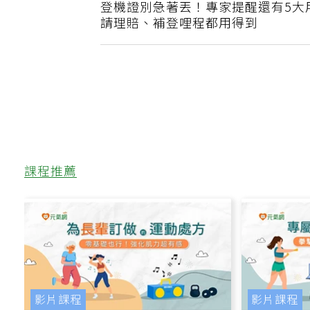
上一篇
登機證別急著丟！專家提醒還有5大
請理賠、補登哩程都用得到
課程推薦