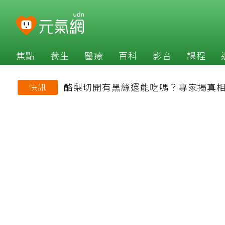
焦點
養生
醫療
百科
影音
課程
酪梨切開有黑絲還能吃嗎？專家揭真相
快訊