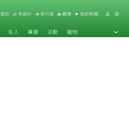
好如初
有設計
有行旅
願景
我的新聞
名人
專題
活動
寵物