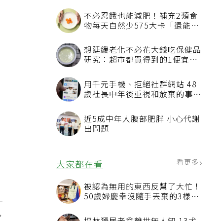
不必忍餓也能減肥！補充2類食
物每天自然少575大卡「還能吃
飽飽的」
想延緩老化不必花大錢吃保健品
研究：超市都買得到的1便宜食
品就可以
用千元手機、拒絕社群網站 48
歲社長中年後重視和放棄的事：
不為面子消費
近5成中年人腹部肥胖 小心代謝
出問題
看更多
大家都在看
被認為無用的東西反幫了大忙！
50歲婦慶幸沒隨手丟棄的3樣物
品