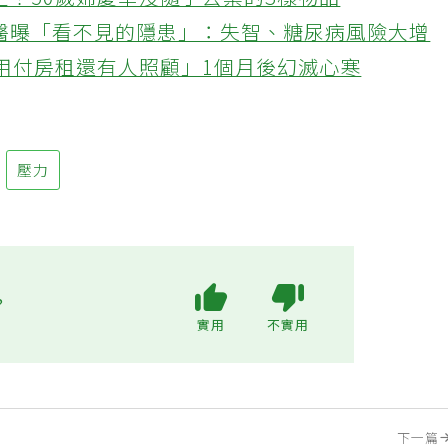
忙！50歲婦慶幸沒隨手丟棄的3樣物品
醫曝「看不見的隱患」：失智、糖尿病風險大增
不用付房租還有人照顧」1個月後幻滅心寒
壓力
?
實用
不實用