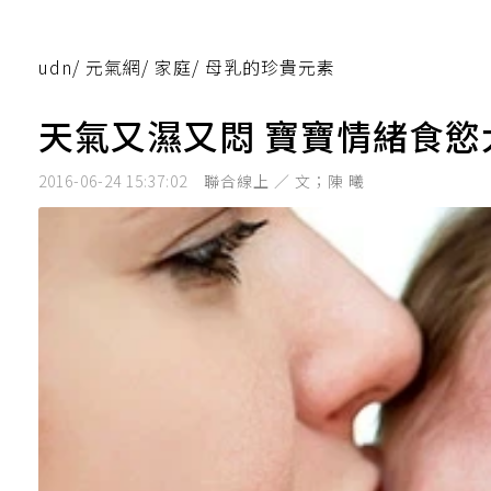
udn
/
元氣網
/
家庭
/
母乳的珍貴元素
天氣又濕又悶 寶寶情緒食慾
2016-06-24 15:37:02
聯合線上 ／ 文；陳 曦