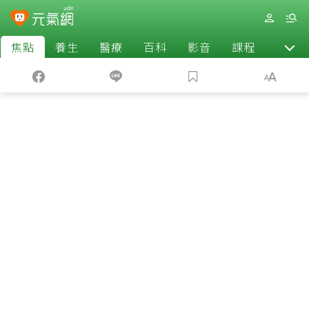
焦點
養生
醫療
百科
影音
課程
退休