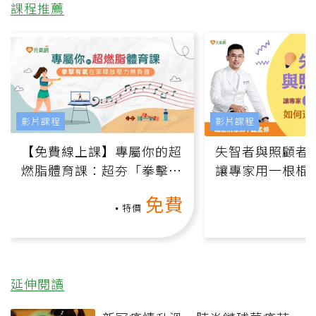
課程推薦
影片課程
影片課程
【免費線上課】專屬你的超
失智者與照顧者
燃脂體育課：超夯「拳擊有
讓專家用一根棍
氧」高壓族在家釋放壓力無
何逆轉退化大腦
免費
負擔
課）
特價
延伸閱讀