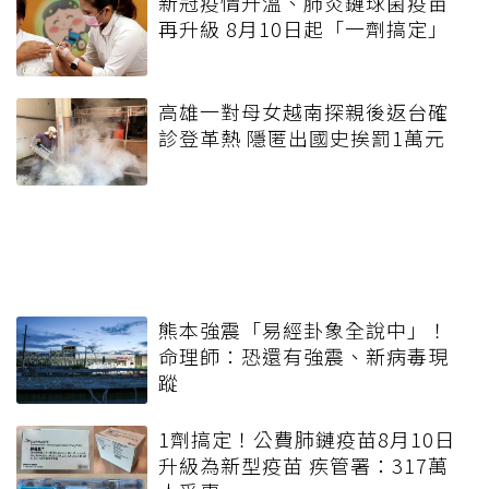
新冠疫情升溫、肺炎鏈球菌疫苗
再升級 8月10日起「一劑搞定」
高雄一對母女越南探親後返台確
診登革熱 隱匿出國史挨罰1萬元
熊本強震「易經卦象全說中」！
命理師：恐還有強震、新病毒現
蹤
1劑搞定！公費肺鏈疫苗8月10日
升級為新型疫苗 疾管署：317萬