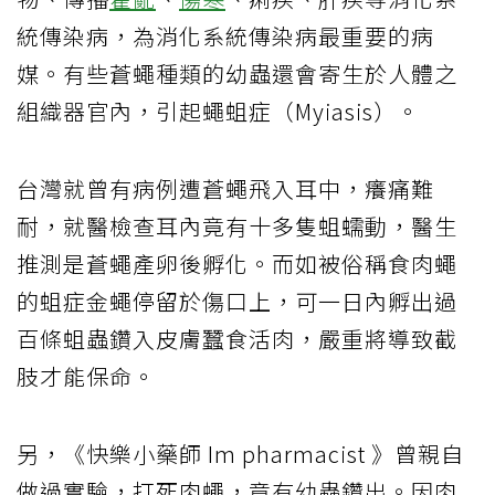
統傳染病，為消化系統傳染病最重要的病
媒。有些蒼蠅種類的幼蟲還會寄生於人體之
組織器官內，引起蠅蛆症（Myiasis）。
台灣就曾有病例遭蒼蠅飛入耳中，癢痛難
耐，就醫檢查耳內竟有十多隻蛆蠕動，醫生
推測是蒼蠅產卵後孵化。而如被俗稱食肉蠅
的蛆症金蠅停留於傷口上，可一日內孵出過
百條蛆蟲鑽入皮膚蠶食活肉，嚴重將導致截
肢才能保命。
另，《快樂小藥師 Im pharmacist 》曾親自
做過實驗，打死肉蠅，竟有幼蟲鑽出。因肉