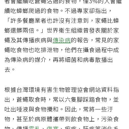
者會繼續吃蒼蠅沾過的食物，僅3%的人會繼
續吃蟑螂爬過的食物。不過專家卻指出，
「許多餐廳業者也許沒有注意到，家蠅比蟑
螂還髒兩倍。」世界衛生組織曾發表關於家
蠅及其傳播疾病與
傳染病
的報告，常見的家
蠅吃食物也吃排泄物，他們在攝食過程中成
為傳染病的媒介，再將細菌和病毒散播出
去。
根據台灣環境有害生物管理協會網站資料指
出，蒼蠅取食時，常以六隻腳踩踏食物，並
吐出唾液與食物攪和。因此，常將一些汙
物，甚至於病原體攜帶到飲食物上，污染食
物、傳播
霍亂
、
傷寒
、痢疾、肝疾等消化系