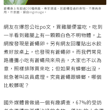
蒼蠅身上有超過200種病菌，專家建議，若蒼蠅碰過的食物，不應再食
用。示意圖，擷自ingimage。
網友在爆怨公社po文，買雞腿便當吃，吃到
一半看到雞腿上有一顆顆白色不明物體，上
網搜發現是蒼蠅卵。另有網友回覆貼出水餃
煮好放桌上，也發現有蒼蠅卵。而我們常見
路邊攤小吃有蒼蠅飛來飛去，大家也不以為
意，照樣排隊買來吃；但如果有蟑螂出沒，
就急著叫店員處理。究竟蒼蠅跟蟑螂，哪個
比較髒呢？
國外媒體曾做過一個有趣調查，67%的受訪