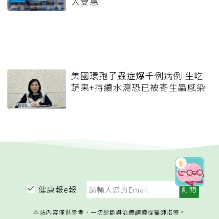
人受惠
美國環孢子蟲症爆千例病例 生吃
蔬果+持續水瀉恐已被寄生蟲感染
健康報e報
本站內容僅供參考，一切診斷與治療請遵從醫師指導。