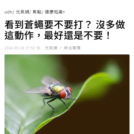
udn
/
元氣網
/
焦點
/
健康知識+
看到蒼蠅要不要打？ 沒多做
這動作，最好還是不要！
元氣網 ／ 綜合報導
2018-05-16 17:52:38