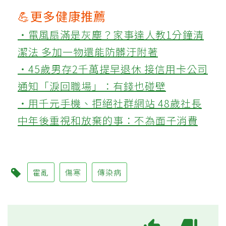
💪更多健康推薦
‧電風扇滿是灰塵？家事達人教1分鐘清
潔法 多加一物還能防髒汙附著
‧45歲男存2千萬提早退休 接信用卡公司
通知「淚回職場」：有錢也碰壁
‧用千元手機、拒絕社群網站 48歲社長
中年後重視和放棄的事：不為面子消費
霍亂
傷寒
傳染病