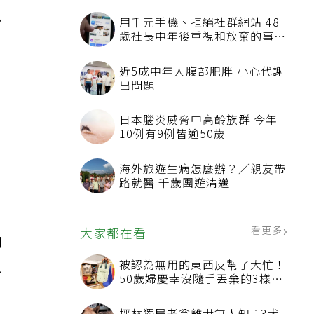
必
和
以