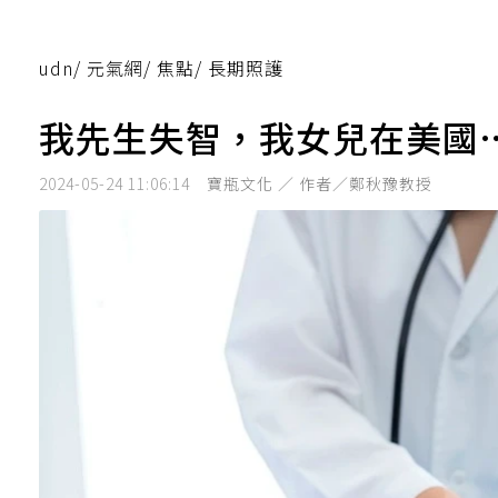
udn
/
元氣網
/
焦點
/
長期照護
我先生失智，我女兒在美國
2024-05-24 11:06:14
寶瓶文化 ／ 作者／鄭秋豫教授