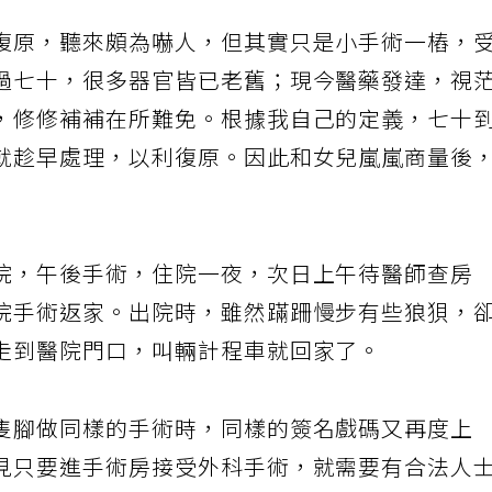
復原，聽來頗為嚇人，但其實只是小手術一樁，
過七十，很多器官皆已老舊；現今醫藥發達，視
，修修補補在所難免。根據我自己的定義，七十
就趁早處理，以利復原。因此和女兒嵐嵐商量後
院，午後手術，住院一夜，次日上午待醫師查房
院手術返家。出院時，雖然蹣跚慢步有些狼狽，
走到醫院門口，叫輛計程車就回家了。
隻腳做同樣的手術時，同樣的簽名戲碼又再度上
見只要進手術房接受外科手術，就需要有合法人