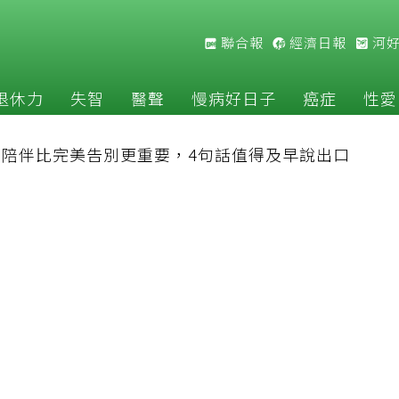
聯合報
經濟日報
河
退休力
失智
醫聲
慢病好日子
癌症
性愛
：陪伴比完美告別更重要，4句話值得及早說出口