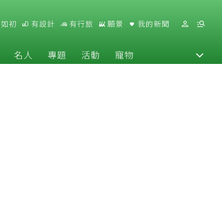
好如初
有設計
有行旅
願景
我的新聞
名人
專題
活動
寵物