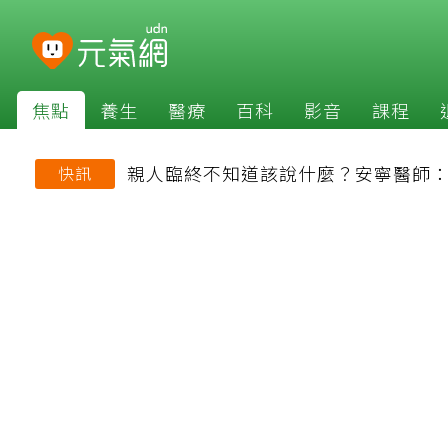
焦點
養生
醫療
百科
影音
課程
親人臨終不知道該說什麼？安寧醫師
快訊