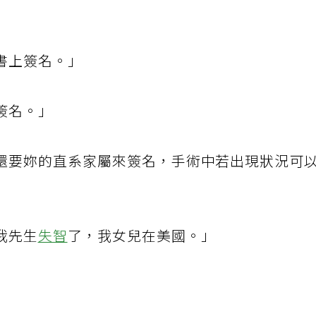
書上簽名。」
簽名。」
還要妳的直系家屬來簽名，手術中若出現狀況可
我先生
失智
了，我女兒在美國。」