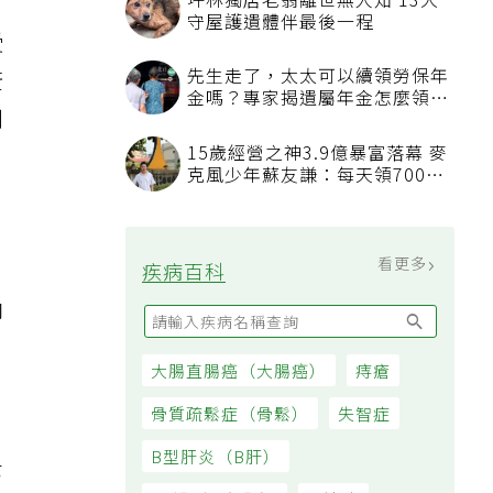
受
茫
到
，
卻
士