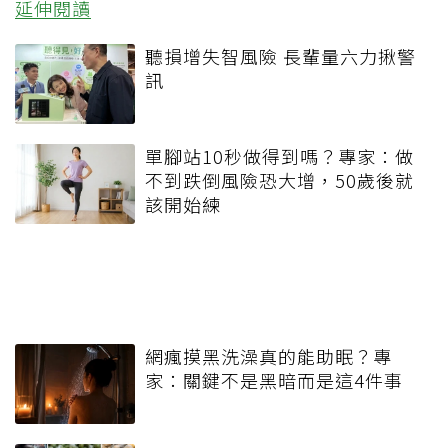
延伸閱讀
聽損增失智風險 長輩量六力揪警
訊
單腳站10秒做得到嗎？專家：做
不到跌倒風險恐大增，50歲後就
該開始練
網瘋摸黑洗澡真的能助眠？專
家：關鍵不是黑暗而是這4件事