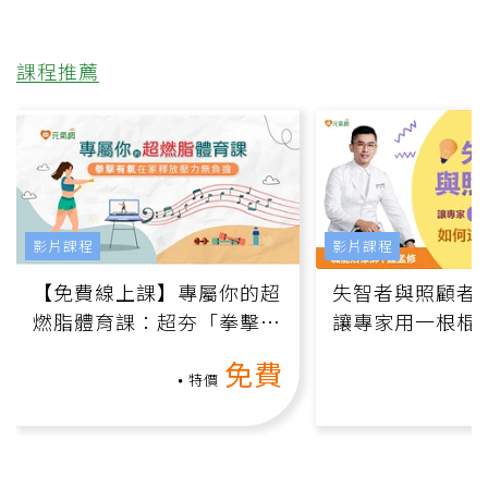
課程推薦
影片課程
影片課程
【免費線上課】專屬你的超
失智者與照顧者
燃脂體育課：超夯「拳擊有
讓專家用一根棍
氧」高壓族在家釋放壓力無
何逆轉退化大腦
免費
負擔
課）
特價