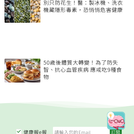
別只防花生！醫：製冰機、洗衣
機藏隱形毒素，恐悄悄危害健康
50歲後體質大轉變！為了防失
智、抗心血管疾病 應戒吃9種食
物
健康報e報