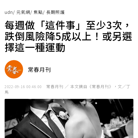
udn
/
元氣網
/
焦點
/
長期照護
每週做「這件事」至少3次，
跌倒風險降5成以上！或另選
擇這一種運動
常春月刊
常春月刊 ／ 本文摘自《常春月刊》，文／丁
2022-09-16 00:46:00
馬