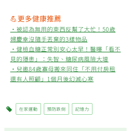
💪更多健康推薦
‧被認為無用的東西反幫了大忙！50歲
婦慶幸沒隨手丟棄的3樣物品
‧健檢血糖正常別安心太早！醫曝「看不
見的隱患」：失智、糖尿病風險大增
‧兒邀84歲寡母搬來同住「不用付房租
還有人照顧」1個月後幻滅心寒
在家運動
預防跌倒
記憶力