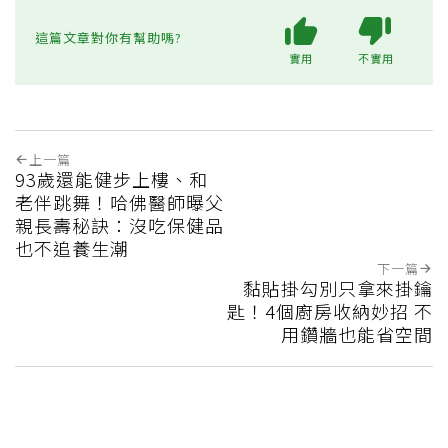
這篇文章對你有幫助嗎?
實用
不實用
上一篇
93歲還能健步上樓、和
老伴跳舞！哈佛醫師曝父
親長壽秘訣：沒吃保健品
也不追養生潮
下一篇
黏貼掛勾別只拿來掛鑰
匙！4個廚房收納妙招 不
用鑽牆也能省空間