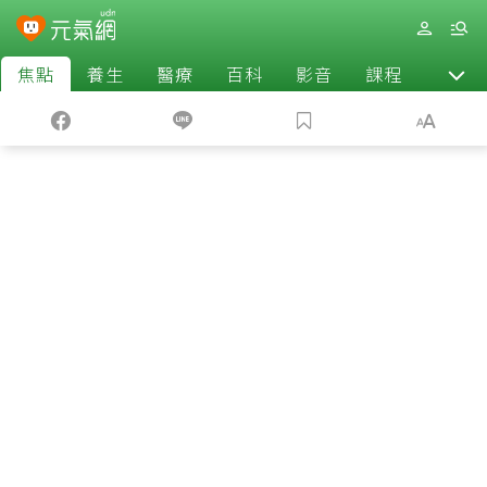
焦點
養生
醫療
百科
影音
課程
退休