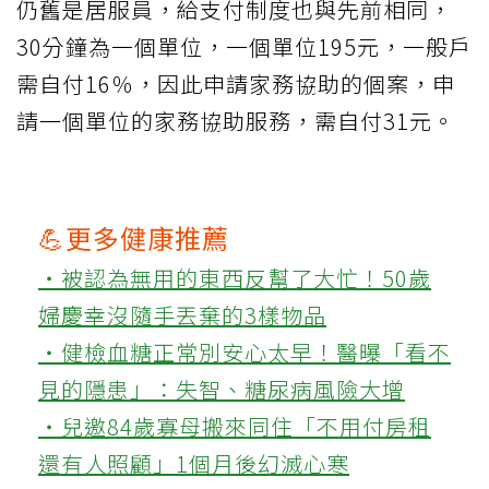
仍舊是居服員，給支付制度也與先前相同，
30分鐘為一個單位，一個單位195元，一般戶
需自付16％，因此申請家務協助的個案，申
請一個單位的家務協助服務，需自付31元。
💪更多健康推薦
‧被認為無用的東西反幫了大忙！50歲
婦慶幸沒隨手丟棄的3樣物品
‧健檢血糖正常別安心太早！醫曝「看不
見的隱患」：失智、糖尿病風險大增
‧兒邀84歲寡母搬來同住「不用付房租
還有人照顧」1個月後幻滅心寒