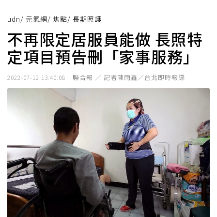
udn
/
元氣網
/
焦點
/
長期照護
不再限定居服員能做 長照特
定項目預告刪「家事服務」
聯合報 ／ 記者陳雨鑫／台北即時報導
2022-07-12 13:40:08