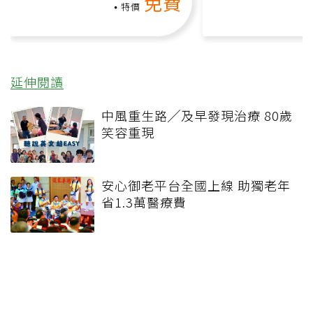
免費
負擔
課）
特價
延伸閱讀
中風重生路╱及早發現治療 80歲
笑容重現
安心御老平台全國上線 助獨老年
省1.3萬醫療費