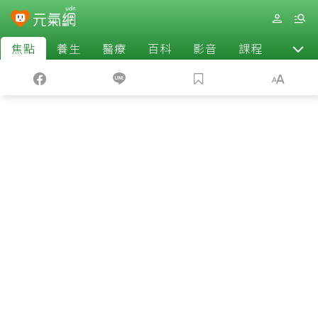
焦點
養生
醫療
百科
影音
課程
退休