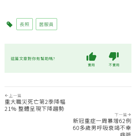
長照
居服員
這篇文章對你有幫助嗎?
實用
不實用
上一篇
重大職災死亡第2季降幅
21% 整體呈現下降趨勢
下一篇
新冠重症一周暴增62例
60多歲男呼吸衰竭不幸
病逝