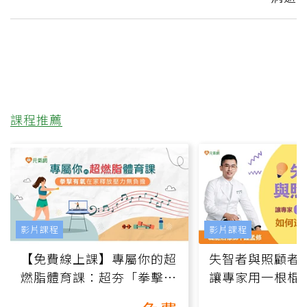
課程推薦
影片課程
影片課程
【免費線上課】專屬你的超
失智者與照顧者
燃脂體育課：超夯「拳擊有
讓專家用一根棍
氧」高壓族在家釋放壓力無
何逆轉退化大腦