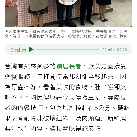
明天是重陽節，國民健康署今天舉行「銀養吃健康，共饗好食光」記者
會，傳授三招專屬長者的備餐技巧，盼營養又吃飽。記者蕭羽耘／攝影
聽健康
00:00
/
00:00
台灣有愈來愈多的
獨居長者
，飲食方面接受
送餐服務，但打開便當那刻卻辛酸起來，因
為牙齒不好，看著美味的食物，肚子餓卻又
吃不下。國民健康署今天傳授三招，專屬長
者的備餐技巧，包含切割控制在3公分、硬蔬
果烹煮前冷凍破壞組織，及肉類運用新鮮鳳
梨汁軟化肉質，讓長輩吃得飽又巧。