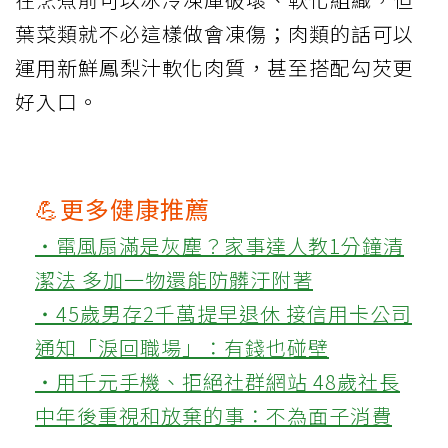
葉菜類就不必這樣做會凍傷；肉類的話可以
運用新鮮鳳梨汁軟化肉質，甚至搭配勾芡更
好入口。
💪更多健康推薦
‧電風扇滿是灰塵？家事達人教1分鐘清
潔法 多加一物還能防髒汙附著
‧45歲男存2千萬提早退休 接信用卡公司
通知「淚回職場」：有錢也碰壁
‧用千元手機、拒絕社群網站 48歲社長
中年後重視和放棄的事：不為面子消費