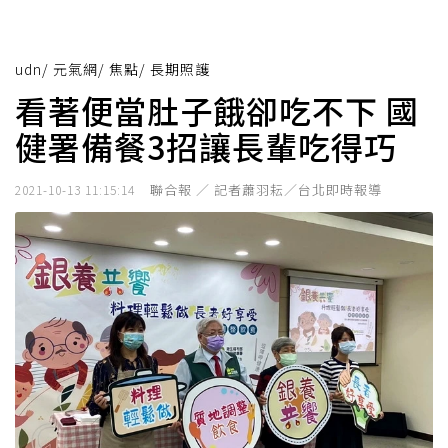
udn
/
元氣網
/
焦點
/
長期照護
看著便當肚子餓卻吃不下 國
健署備餐3招讓長輩吃得巧
聯合報 ／ 記者蕭羽耘／台北即時報導
2021-10-13 11:15:14