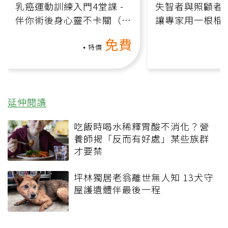
乳癌運動訓練入門4堂課 -
失智者與照顧者
伴你術後身心靈不卡關（線
讓專家用一根棍
上影音課）
何逆轉退化大腦
免費
課）
特價
延伸閱讀
吃飯時喝水稀釋胃酸不消化？營
養師揭「反而有好處」某些族群
才要禁
坪林獨居老翁離世無人知 13犬守
屋護遺體伴最後一程