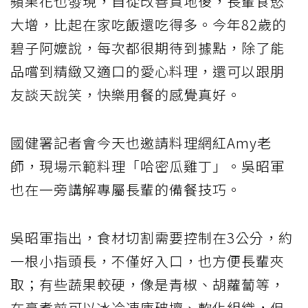
蘋果花也發現，自從改善質地後，長輩食慾
大增，比起在家吃飯還吃得多。今年82歲的
碧子阿嬤說，每次都很期待到據點，除了能
品嚐到精緻又適口的愛心料理，還可以跟朋
友談天說笑，快樂用餐的感覺真好。
國健署記者會今天也邀請料理網紅Amy老
師，現場示範料理「哈密瓜雞丁」。吳昭軍
也在一旁講解專屬長輩的備餐技巧。
吳昭軍指出，食材切割需要控制在3公分，約
一根小指頭長，不僅好入口，也方便長輩夾
取；有些蔬果較硬，像是青椒、胡蘿蔔等，
在烹煮前可以冰冷凍庫破壞、軟化組織，但