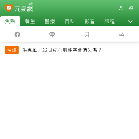
焦點
養生
醫療
百科
影音
課程
退休
洪惠風／22世紀心肌梗塞會消失嗎？
快訊