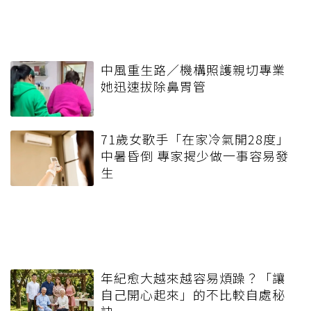
中風重生路／機構照護親切專業
她迅速拔除鼻胃管
71歲女歌手「在家冷氣開28度」
中暑昏倒 專家揭少做一事容易發
生
年紀愈大越來越容易煩躁？「讓
自己開心起來」的不比較自處秘