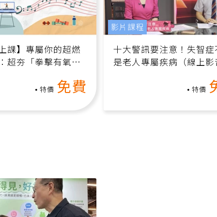
影片課程
上課】專屬你的超燃
十大警訊要注意！失智症
：超夯「拳擊有氧」
是老人專屬疾病（線上影
家釋放壓力無負擔
課）
免費
特價
特價