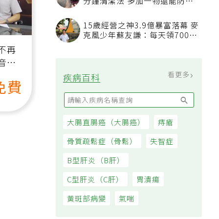
分鐘清潔法 多加一物還能防髒
汙附著
15歲經營之神3.9億暴富落幕 麥
克風少年蘇友謙：每天領700元
過日子
不再
音
看更多
疾病百科
免費
大腸直腸癌（大腸癌）
痔瘡
骨質疏鬆症（骨鬆）
失智症
B型肝炎（B肝）
C型肝炎（C肝）
胃潰瘍
黃斑部病變
氣喘