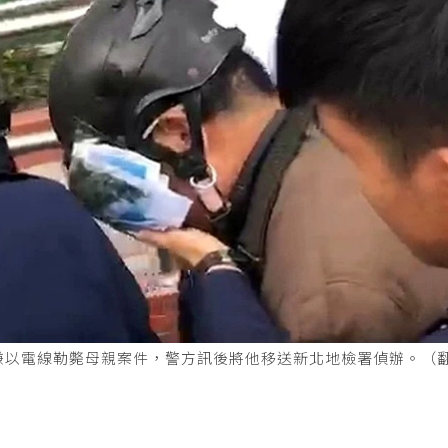
嫌以電線勒斃母親案件，警方訊後將他移送新北地檢署偵辦。（