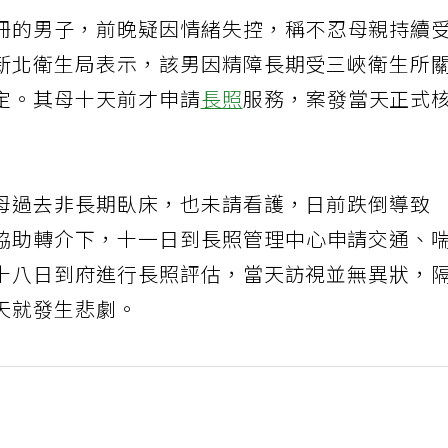
冊的男子，前晚疑因情緒失控，稱不忍母親持續
新北衛生局表示，該男因精障長期受三峽衛生所
定。其母十天前才申請
長照
服務，案發當天正式
母過去非長期臥床，也未請看護，日前跌倒導致
協助轉介下，十一日到長照管理中心申請交通、
十八日到府進行長照評估，當天訪視並無異狀，
天就發生悲劇。