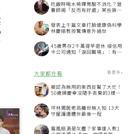
吃飯時喝水稀釋胃酸不消化？營
養師揭「反而有好處」某些族群
才要禁
下
發表上千篇文章打臉健康偽科學
品
林慶順教授驚傳意外過世
45歲男存2千萬提早退休 接信用
卡公司通知「淚回職場」：有錢
也碰壁
看更多
大家都在看
被認為無用的東西反幫了大忙！
50歲婦慶幸沒隨手丟棄的3樣物
品
坪林獨居老翁離世無人知 13犬
守屋護遺體伴最後一程
電風扇滿是灰塵？家事達人教1