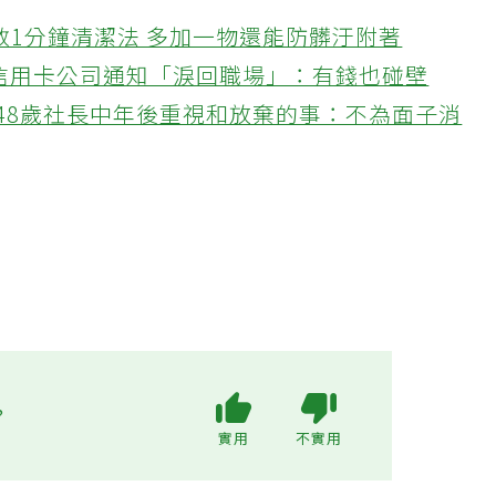
教1分鐘清潔法 多加一物還能防髒汙附著
接信用卡公司通知「淚回職場」：有錢也碰壁
48歲社長中年後重視和放棄的事：不為面子消
?
實用
不實用