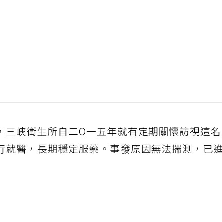
，三峽衛生所自二O一五年就有定期關懷訪視這
行就醫，長期穩定服藥。事發原因無法揣測，已