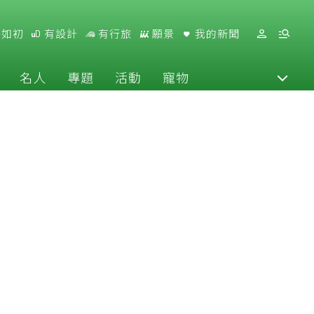
好如初
有設計
有行旅
願景
我的新聞
名人
專題
活動
寵物