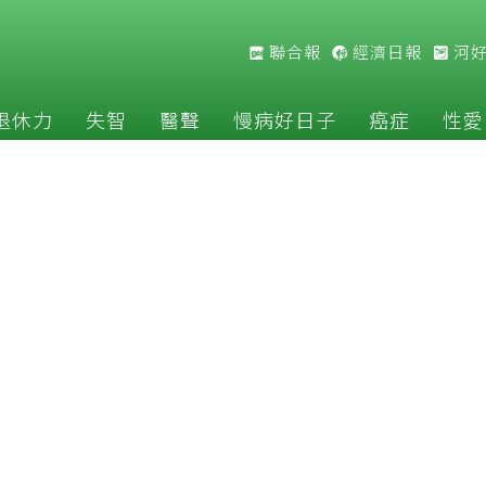
聯合報
經濟日報
河
退休力
失智
醫聲
慢病好日子
癌症
性愛