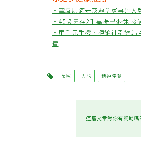
💪更多健康推薦
‧電風扇滿是灰塵？家事達人
‧45歲男存2千萬提早退休 
‧用千元手機、拒絕社群網站 
費
長照
失能
精神障礙
這篇文章對你有幫助嗎