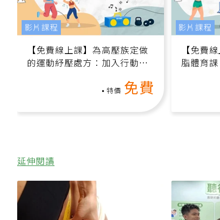
影片課程
影片課程
【免費線上課】為高壓族定做
【免費線
的運動紓壓處方：加入行動、
脂體育課
增肌、互動元素，0基礎也能
高壓族在
免費
做！
特價
延伸閱讀