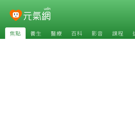
焦點
養生
醫療
百科
影音
課程