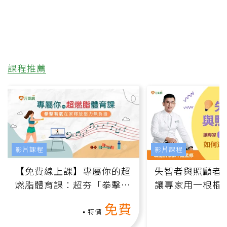
課程推薦
影片課程
影片課程
【免費線上課】專屬你的超
失智者與照顧者
燃脂體育課：超夯「拳擊有
讓專家用一根棍
氧」高壓族在家釋放壓力無
何逆轉退化大腦
免費
負擔
課）
特價