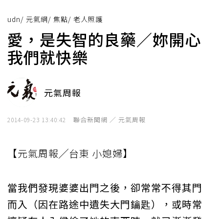
udn
/
元氣網
/
焦點
/
老人照護
愛，是失智的良藥／妳開心
我們就快樂
元氣周報
聯合新聞網 ／ 元氣周報
2014-09-23 13:40:42
【元氣周報╱台東 小媳婦】
當我們發現婆婆出門之後，卻常常不得其門
而入（因在路途中遺失大門鑰匙），或時常