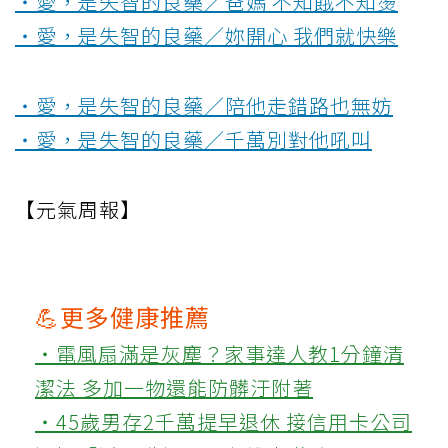
‧愛，是失智的良藥／爸媽 不知餓不知燙
‧愛，是失智的良藥／妳開心 我們就快樂
‧愛，是失智的良藥／陪他走錯路也無妨
‧愛，是失智的良藥／千萬別對他吼叫
【元氣周報】
💪更多健康推薦
‧電風扇滿是灰塵？家事達人教1分鐘清
潔法 多加一物還能防髒汙附著
‧45歲男存2千萬提早退休 接信用卡公司