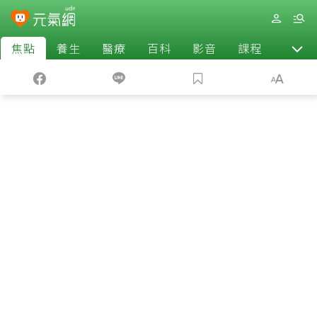
焦點
養生
醫療
百科
影音
課程
退休