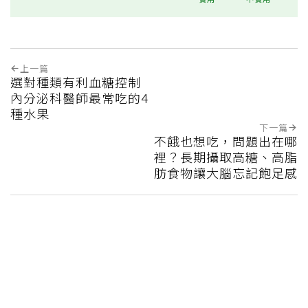
上一篇
選對種類有利血糖控制
內分泌科醫師最常吃的4
種水果
下一篇
不餓也想吃，問題出在哪
裡？長期攝取高糖、高脂
肪食物讓大腦忘記飽足感