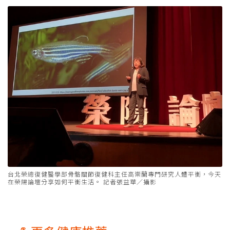
台北榮總復健醫學部骨骼關節復健科主任高崇蘭專門研究人體平衡，今天
在榮陽論壇分享如何平衡生活。 記者張益華／攝影