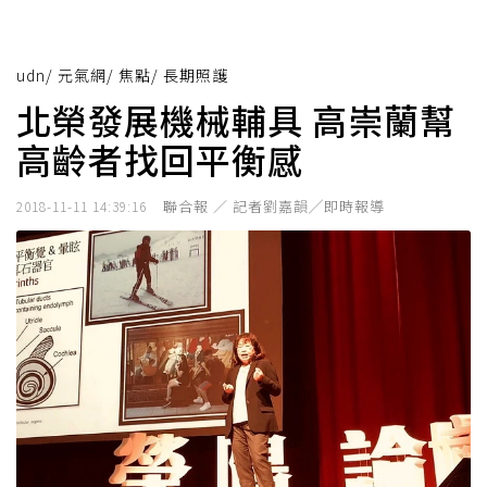
udn
/
元氣網
/
焦點
/
長期照護
北榮發展機械輔具 高崇蘭幫
高齡者找回平衡感
聯合報 ／ 記者劉嘉韻╱即時報導
2018-11-11 14:39:16