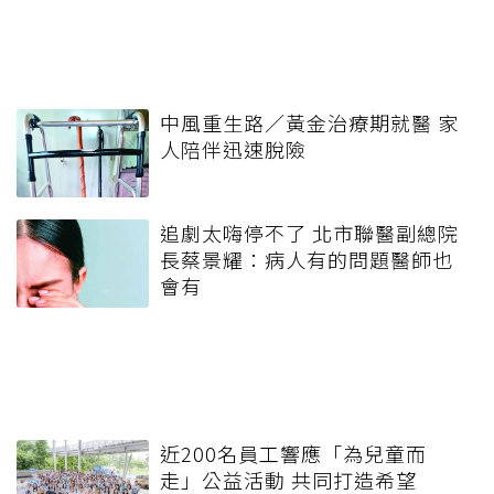
中風重生路／黃金治療期就醫 家
人陪伴迅速脫險
追劇太嗨停不了 北市聯醫副總院
長蔡景耀：病人有的問題醫師也
會有
近200名員工響應「為兒童而
走」公益活動 共同打造希望