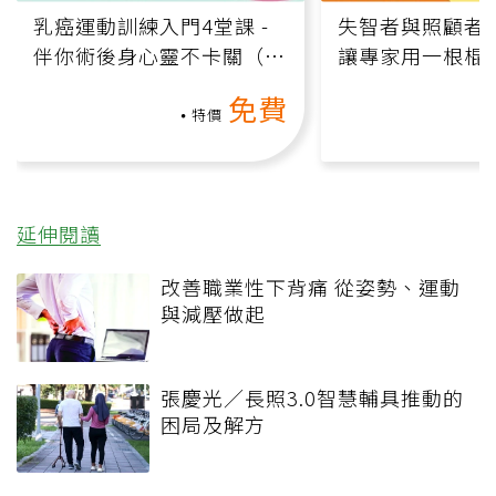
乳癌運動訓練入門4堂課 -
失智者與照顧者
伴你術後身心靈不卡關（線
讓專家用一根棍
上影音課）
何逆轉退化大腦
免費
課）
特價
延伸閱讀
改善職業性下背痛 從姿勢、運動
與減壓做起
張慶光／長照3.0智慧輔具推動的
困局及解方