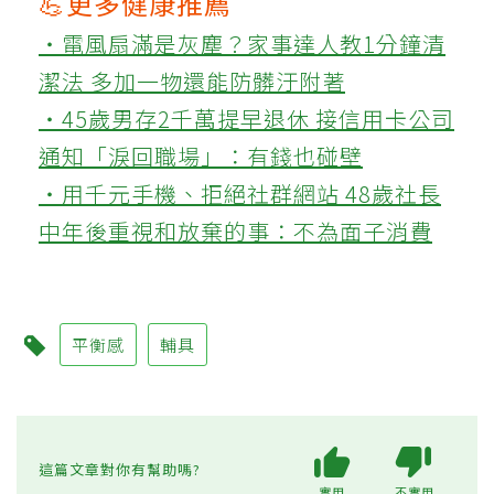
💪更多健康推薦
‧電風扇滿是灰塵？家事達人教1分鐘清
潔法 多加一物還能防髒汙附著
‧45歲男存2千萬提早退休 接信用卡公司
通知「淚回職場」：有錢也碰壁
‧用千元手機、拒絕社群網站 48歲社長
中年後重視和放棄的事：不為面子消費
平衡感
輔具
這篇文章對你有幫助嗎?
實用
不實用