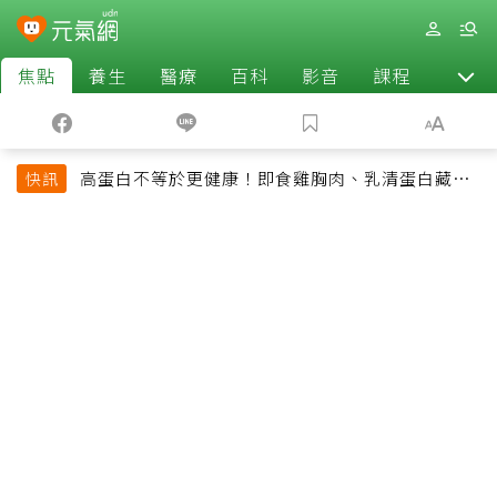
焦點
養生
醫療
百科
影音
課程
退休
高蛋白不等於更健康！即食雞胸肉、乳清蛋白藏陷
快訊
阱 醫提醒「這類人」尤其要小心