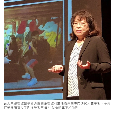
台北榮總復健醫學部骨骼關節復健科主任高崇蘭專門研究人體平衡，今天
在榮陽論壇分享如何平衡生活。 記者張益華／攝影