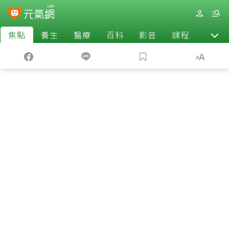
焦點
養生
醫療
百科
影音
課程
退休