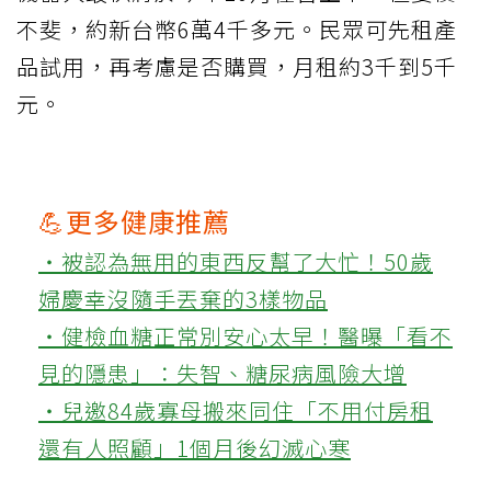
不斐，約新台幣6萬4千多元。民眾可先租產
品試用，再考慮是否購買，月租約3千到5千
元。
💪更多健康推薦
‧被認為無用的東西反幫了大忙！50歲
婦慶幸沒隨手丟棄的3樣物品
‧健檢血糖正常別安心太早！醫曝「看不
見的隱患」：失智、糖尿病風險大增
‧兒邀84歲寡母搬來同住「不用付房租
還有人照顧」1個月後幻滅心寒