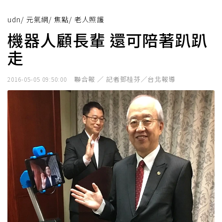
udn
/
元氣網
/
焦點
/
老人照護
機器人顧長輩 還可陪著趴趴
走
聯合報 ／ 記者鄧桂芬／台北報導
2016-05-05 09:50:00