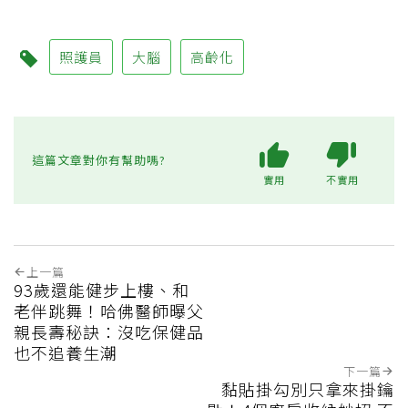
照護員
大腦
高齡化
這篇文章對你有幫助嗎?
實用
不實用
上一篇
93歲還能健步上樓、和
老伴跳舞！哈佛醫師曝父
親長壽秘訣：沒吃保健品
也不追養生潮
下一篇
黏貼掛勾別只拿來掛鑰