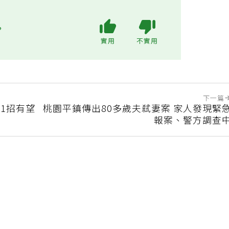
?
實用
不實用
下一篇
1招有望
桃園平鎮傳出80多歲夫弒妻案 家人發現緊
報案、警方調查