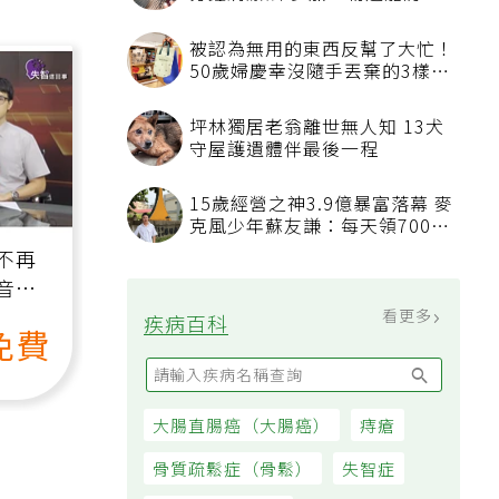
分鐘清潔法 多加一物還能防髒
汙附著
被認為無用的東西反幫了大忙！
50歲婦慶幸沒隨手丟棄的3樣物
品
坪林獨居老翁離世無人知 13犬
守屋護遺體伴最後一程
15歲經營之神3.9億暴富落幕 麥
克風少年蘇友謙：每天領700元
過日子
不再
音
看更多
疾病百科
免費
大腸直腸癌（大腸癌）
痔瘡
骨質疏鬆症（骨鬆）
失智症