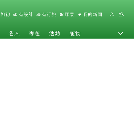
好如初
有設計
有行旅
願景
我的新聞
名人
專題
活動
寵物