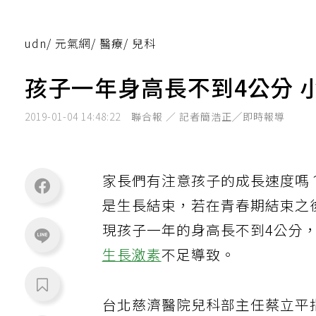
udn
/
元氣網
/
醫療
/
兒科
孩子一年身高長不到4公分 
2019-01-04 14:48:22
聯合報 ／ 記者簡浩正╱即時報導
家長們有注意孩子的成長速度嗎
是生長結束，若在青春期結束之
現孩子一年的身高長不到4公分
生長激素
不足導致。
台北慈濟醫院兒科部主任蔡立平