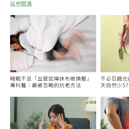
延伸閱讀
睡眠不足「血管如擰抹布被擠壓」
不必忍餓也
專科醫：最被忽略的抗老方法
天自然少5
的」