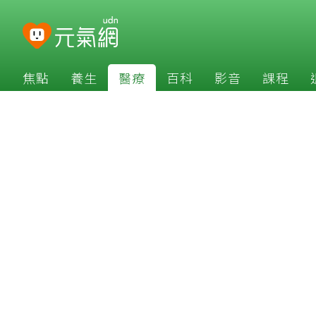
焦點
養生
醫療
百科
影音
課程