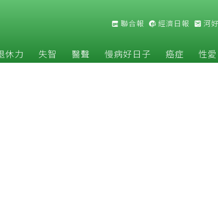
聯合報
經濟日報
河
退休力
失智
醫聲
慢病好日子
癌症
性愛