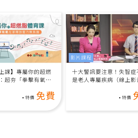
影片課程
上課】專屬你的超燃
十大警訊要注意！失智症
：超夯「拳擊有氧」
是老人專屬疾病（線上影
家釋放壓力無負擔
課）
免費
特價
特價