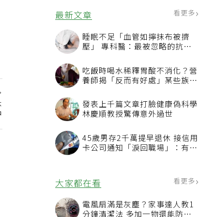
看更多
最新文章
睡眠不足「血管如擰抹布被擠
壓」 專科醫：最被忽略的抗老
方法
吃飯時喝水稀釋胃酸不消化？營
養師揭「反而有好處」某些族群
才要禁
急
發表上千篇文章打臉健康偽科學
中
林慶順教授驚傳意外過世
45歲男存2千萬提早退休 接信用
卡公司通知「淚回職場」：有錢
也碰壁
看更多
大家都在看
電風扇滿是灰塵？家事達人教1