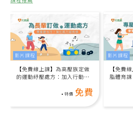
課程推薦
影片課程
影片課程
【免費線上課】為高壓族定做
【免費線
的運動紓壓處方：加入行動、
脂體育課
增肌、互動元素，0基礎也能
高壓族在
免費
做！
特價