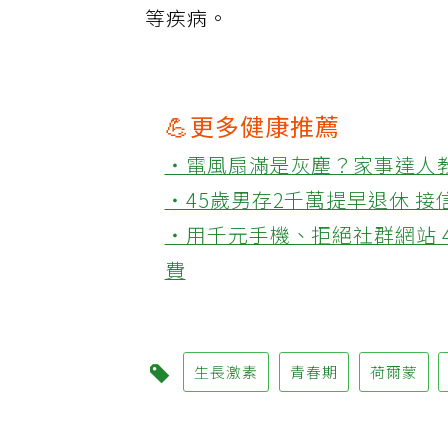
等疾病。
💪更多健康推薦
‧電風扇滿是灰塵？家事達人
‧45歲男存2千萬提早退休 
‧用千元手機、拒絕社群網站 
費
生長激素
青春期
荷爾蒙