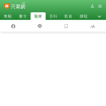
焦點
養生
醫療
百科
影音
課程
退休