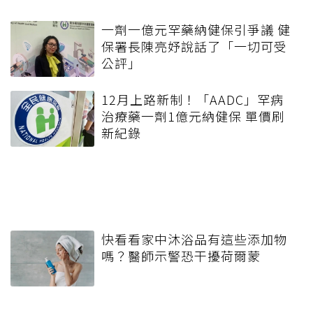
一劑一億元罕藥納健保引爭議 健
保署長陳亮妤說話了「一切可受
公評」
12月上路新制！「AADC」罕病
治療藥一劑1億元納健保 單價刷
新紀錄
快看看家中沐浴品有這些添加物
嗎？醫師示警恐干擾荷爾蒙