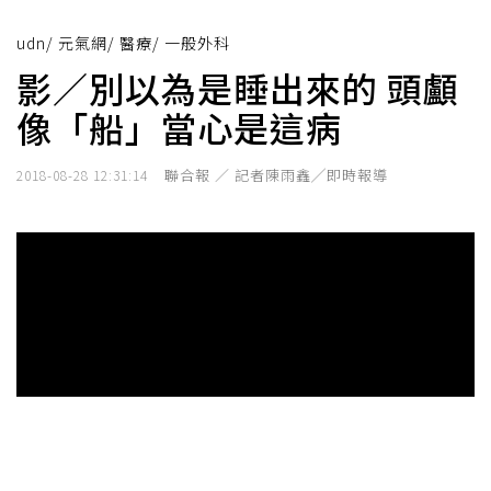
udn
/
元氣網
/
醫療
/
一般外科
影／別以為是睡出來的 頭顱
像「船」當心是這病
聯合報 ／ 記者陳雨鑫╱即時報導
2018-08-28 12:31:14