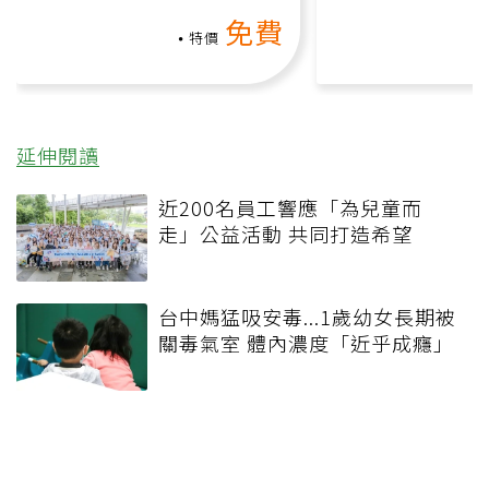
氧」高壓族在家釋放壓力無
上影音課）
免費
負擔
特價
延伸閱讀
近200名員工響應「為兒童而
走」公益活動 共同打造希望
台中媽猛吸安毒...1歲幼女長期被
關毒氣室 體內濃度「近乎成癮」