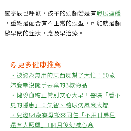
盧亭辰也呼籲，孩子的頭顱若是有
發展遲緩
，重點是配合有不正常的頭型，可能就是顱
縫早閉的症狀，應及早治療。
💪更多健康推薦
‧被認為無用的東西反幫了大忙！50歲
婦慶幸沒隨手丟棄的3樣物品
‧健檢血糖正常別安心太早！醫曝「看不
見的隱患」：失智、糖尿病風險大增
‧兒邀84歲寡母搬來同住「不用付房租
還有人照顧」1個月後幻滅心寒