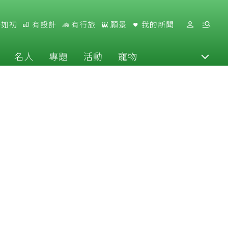
好如初
有設計
有行旅
願景
我的新聞
名人
專題
活動
寵物