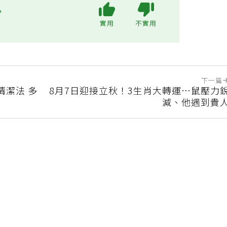
?
實用
不實用
下一篇
清潔法 多
8月7日迎接立秋！3生肖大轉運…鼠壓力
減、他遇到貴