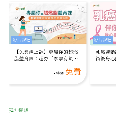
影片課程
影片課程
【免費線上課】專屬你的超燃
乳癌運動
脂體育課：超夯「拳擊有氧」
術後身心
高壓族在家釋放壓力無負擔
課）
免費
特價
延伸閱讀