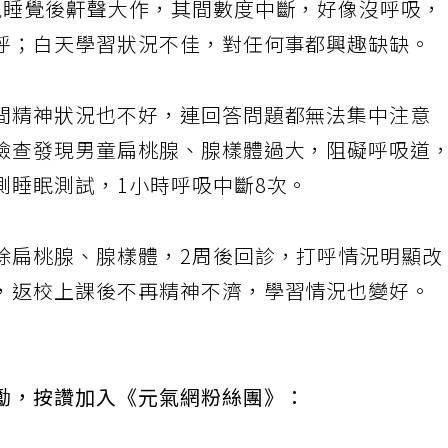
現睡覺後鼾聲大作，其間數度中斷，好像沒呼吸，
呼；白天學習狀況不佳，對任何事都興趣缺缺。
間精神狀況也不好，連回答問題都無法集中注意
檢查發現男童扁桃腺、腺樣體過大，阻礙呼吸道
測睡眠測試，1小時呼吸中斷8次。
除扁桃腺、腺樣體，2周後回診，打呼情況明顯改
，返校上課後不再精神不濟，學習情況也變好。
勵，按讚加入《元氣網粉絲團》：