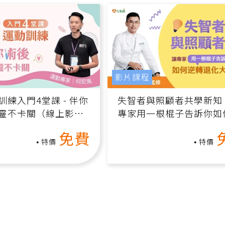
影片課程
訓練入門4堂課 - 伴你
失智者與照顧者共學新知
靈不卡關（線上影音
專家用一根棍子告訴你如
轉退化大腦（線上影音課
免費
特價
特價