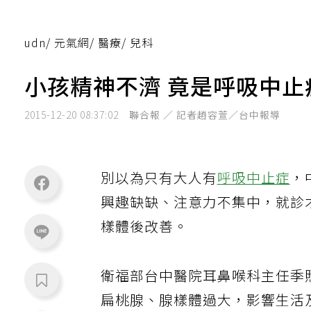
udn
/
元氣網
/
醫療
/
兒科
小孩精神不濟 竟是呼吸中止
2015-12-20 08:37:02
聯合報 ／ 記者趙容萱／台中報導
別以為只有大人有
呼吸中止症
，
興趣缺缺、注意力不集中，就診
樣體後改善。
衛福部台中醫院耳鼻喉科主任季
扁桃腺、腺樣體過大，影響生活