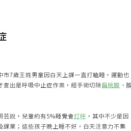
症
中市7歲王姓男童因白天上課一直打瞌睡，運動也
才查出是呼吸中止症作祟，經手術切除
扁桃腺
、
照芸說，兒童約有5%睡覺會
打呼
，其中不少是因
及課業；這些孩子晚上睡不好，白天注意力不集