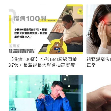
【慢病100問】小孩BMI超過同齡
視野變窄沒
97%，長輩說長大就會抽高變瘦，
正常
到底什麼時候該介入？