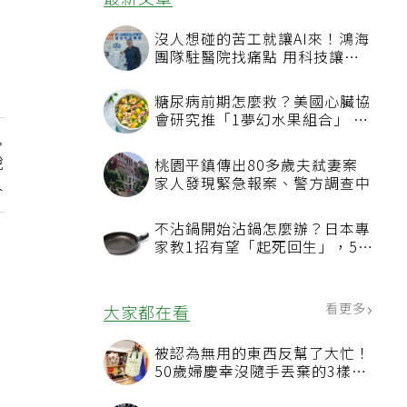
看更多
最新文章
沒人想碰的苦工就讓AI來！鴻海
團隊駐醫院找痛點 用科技讓醫
療更有溫度
糖尿病前期怎麼救？美國心臟協
會研究推「1夢幻水果組合」 酪
梨加它改善血管功能
銳
桃園平鎮傳出80多歲夫弒妻案
人
家人發現緊急報案、警方調查中
不沾鍋開始沾鍋怎麼辦？日本專
家教1招有望「起死回生」，5情
況該換新
看更多
大家都在看
被認為無用的東西反幫了大忙！
50歲婦慶幸沒隨手丟棄的3樣物
品