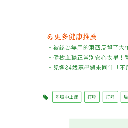
💪更多健康推薦
‧被認為無用的東西反幫了大
‧健檢血糖正常別安心太早！
‧兒邀84歲寡母搬來同住「
呼吸中止症
打呼
打鼾