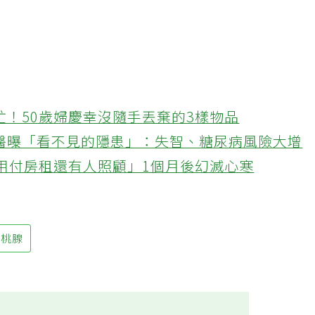
忙！50歲婦慶幸沒隨手丟棄的3樣物品
醫曝「看不見的隱患」：失智、糖尿病風險大增
不用付房租還有人照顧」1個月後幻滅心寒
扁桃腺