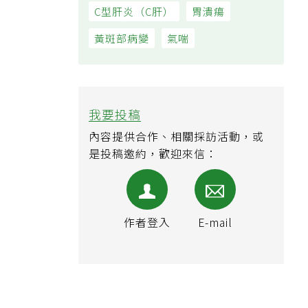
C型肝炎（C肝）
胃潰瘍
黃斑部病變
氣喘
我要投稿
內容提供合作、相關採訪活動，或
是投稿邀約，歡迎來信：
作者登入
E-mail