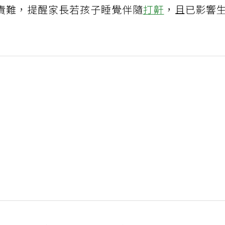
責難，提醒家長若孩子睡覺伴隨
打鼾
，且已影響