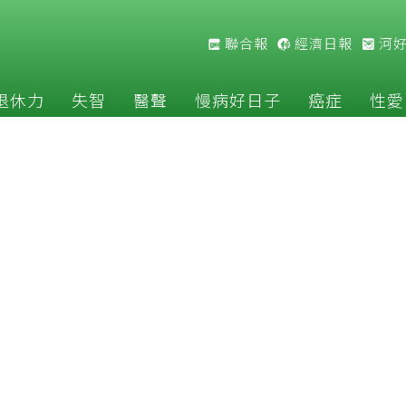
聯合報
經濟日報
河
退休力
失智
醫聲
慢病好日子
癌症
性愛