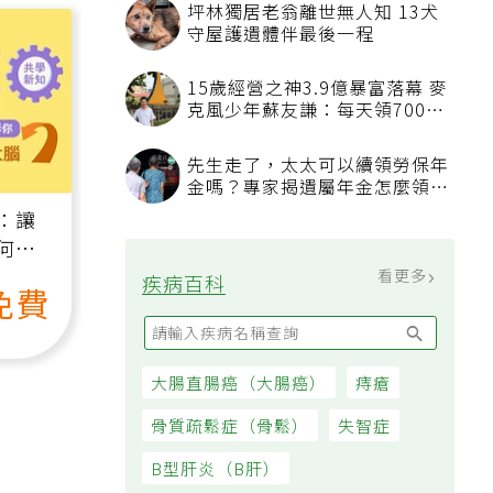
坪林獨居老翁離世無人知 13犬
守屋護遺體伴最後一程
15歲經營之神3.9億暴富落幕 麥
克風少年蘇友謙：每天領700元
過日子
先生走了，太太可以續領勞保年
金嗎？專家揭遺屬年金怎麼領，
看順位還要看資格
：讓
何逆
）
看更多
疾病百科
免費
大腸直腸癌（大腸癌）
痔瘡
骨質疏鬆症（骨鬆）
失智症
B型肝炎（B肝）