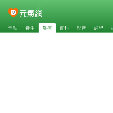
焦點
養生
醫療
百科
影音
課程