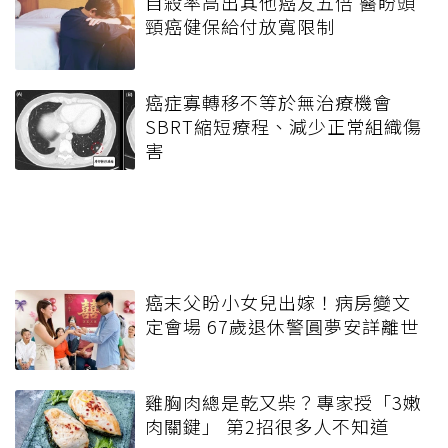
自殺率高出其他癌友五倍 醫盼頭
頸癌健保給付放寬限制
癌症寡轉移不等於無治療機會
SBRT縮短療程、減少正常組織傷
害
癌末父盼小女兒出嫁！病房變文
定會場 67歲退休警圓夢安詳離世
雞胸肉總是乾又柴？專家授「3嫩
肉關鍵」 第2招很多人不知道