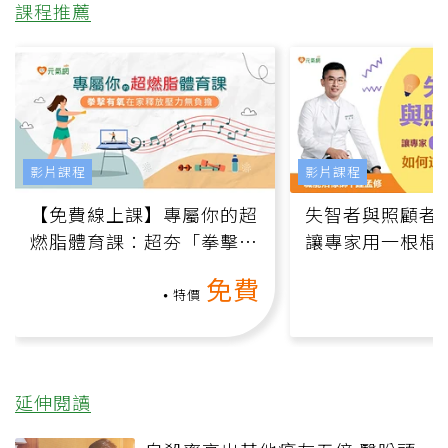
課程推薦
影片課程
影片課程
【免費線上課】專屬你的超
失智者與照顧者
燃脂體育課：超夯「拳擊有
讓專家用一根棍
氧」高壓族在家釋放壓力無
何逆轉退化大腦
免費
負擔
課）
特價
延伸閱讀