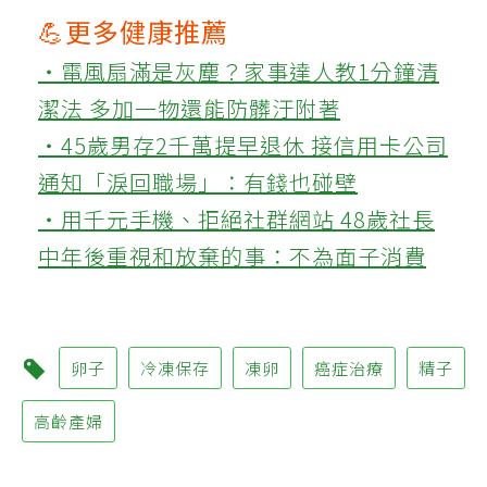
💪更多健康推薦
‧電風扇滿是灰塵？家事達人教1分鐘清
潔法 多加一物還能防髒汙附著
‧45歲男存2千萬提早退休 接信用卡公司
通知「淚回職場」：有錢也碰壁
‧用千元手機、拒絕社群網站 48歲社長
中年後重視和放棄的事：不為面子消費
卵子
冷凍保存
凍卵
癌症治療
精子
高齡產婦