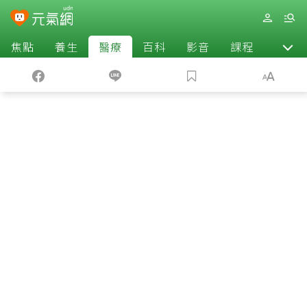
焦點
養生
醫療
百科
影音
課程
退休