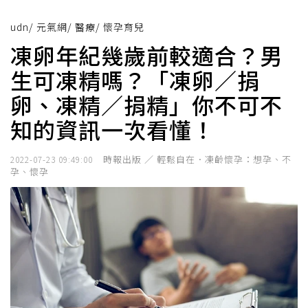
udn
/
元氣網
/
醫療
/
懷孕育兒
凍卵年紀幾歲前較適合？男
生可凍精嗎？「凍卵／捐
卵、凍精／捐精」你不可不
知的資訊一次看懂！
時報出版 ／ 輕鬆自在．凍齡懷孕：想孕、不
2022-07-23 09:49:00
孕、懷孕