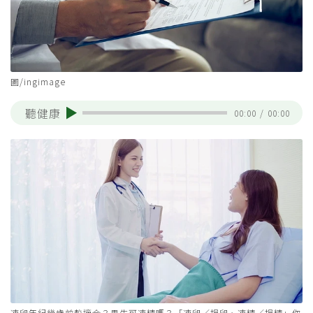
圖/ingimage
聽健康
00:00
/
00:00
凍卵年紀幾歲前較適合？男生可凍精嗎？「凍卵／捐卵、凍精／捐精」你