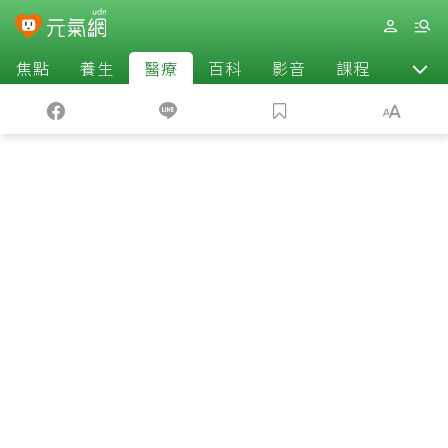
焦點
養生
醫療
百科
影音
課程
退休