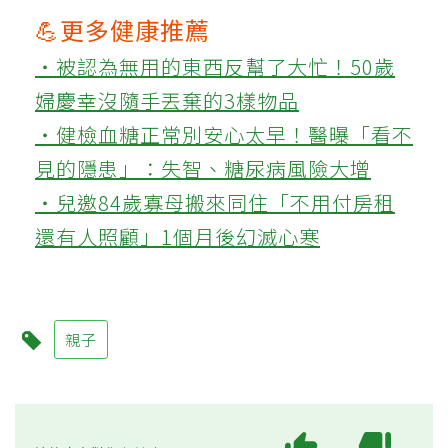
💪更多健康推薦
‧被認為無用的東西反幫了大忙！50歲
婦慶幸沒隨手丟棄的3樣物品
‧健檢血糖正常別安心太早！醫曝「看不
見的隱患」：失智、糖尿病風險大增
‧兒邀84歲寡母搬來同住「不用付房租
還有人照顧」1個月後幻滅心寒
親子