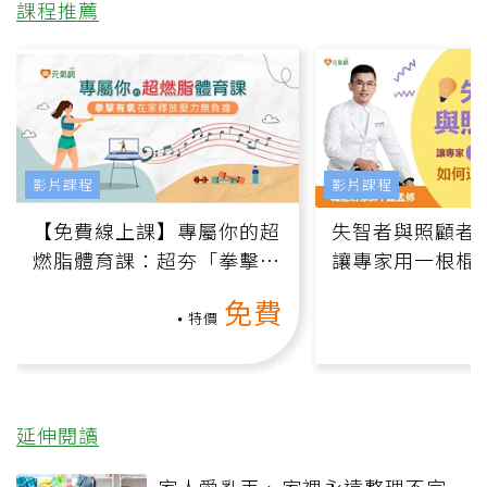
課程推薦
影片課程
影片課程
【免費線上課】專屬你的超
失智者與照顧者
燃脂體育課：超夯「拳擊有
讓專家用一根棍
氧」高壓族在家釋放壓力無
何逆轉退化大腦
免費
負擔
課）
特價
延伸閱讀