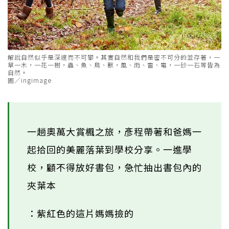
解說自然似乎是深邃而不可攀。其實自然和我們是密不可分的並存著，一
草一木，一花一樹，蟲、魚、鳥、獸，風、雨、雷、電，一砂一石等皆為
自然。
圖／ingimage
一趟奧萬大賞楓之旅，彥程帶著和爸媽一
起拾回的美麗落葉到學校分享。一進學
校，顧不得放好書包，急忙抽出書包內的
夾葉本
：紫紅色的這片媽媽撿的