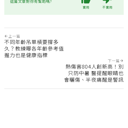
這篇文章對你有幫助嗎?
實用
不實用
上一篇
不同年齡吊單槓要撐多
久？教練曝各年齡參考值
握力也是健康指標
下一篇
熱傷害804人創新高！別
只防中暑 醫提醒眼睛也
會曬傷、半夜痛醒是警訊