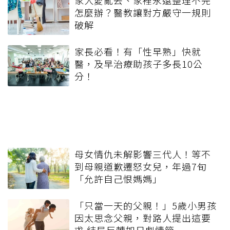
家人愛亂丟、家裡永遠整理不完
怎麼辦？醫教讓對方嚴守一規則
破解
家長必看！有「性早熟」快就
醫，及早治療助孩子多長10公
分！
母女情仇未解影響三代人！等不
到母親道歉遷怒女兒，年過7旬
「允許自己恨媽媽」
「只當一天的父親！」5歲小男孩
因太思念父親，對路人提出這要