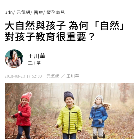
udn
/
元氣網
/
醫療
/
懷孕育兒
大自然與孩子 為何「自然」
對孩子教育很重要？
王川華
王川華
元氣網 ／ 王川華
2018-08-23 17:52:03