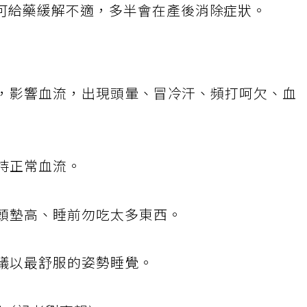
可給藥緩解不適，多半會在產後消除症狀。
脈，影響血流，出現頭暈、冒冷汗、頻打呵欠、血
維持正常血流。
將頭墊高、睡前勿吃太多東西。
建議以最舒服的姿勢睡覺。