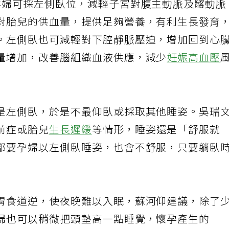
孕婦可採左側臥位，減輕子宮對腹主動脈及髂動脈
對胎兒的供血量，提供足夠營養，有利生長發育
。左側臥也可減輕對下腔靜脈壓迫，增加回到心
量增加，改善腦組織血液供應，減少
妊娠高血壓
是左側臥，於是不最仰臥或採取其他睡姿。吳瑞
前症或胎兒
生長遲緩
等情形，睡姿還是「舒服就
都要孕婦以左側臥睡姿，也會不舒服，只要躺臥
胃食道逆，使夜晚難以入眠，蘇河仰建議，除了
婦也可以稍微把頭墊高一點睡覺，懷孕產生的