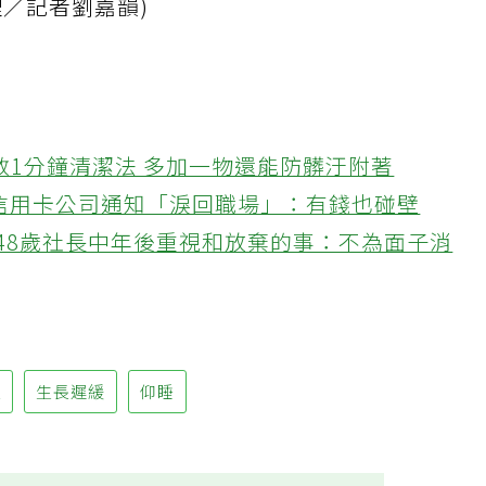
理／記者劉嘉韻)
教1分鐘清潔法 多加一物還能防髒汙附著
接信用卡公司通知「淚回職場」：有錢也碰壁
48歲社長中年後重視和放棄的事：不為面子消
流
生長遲緩
仰睡