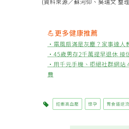
(資料來源／蘇河仰、吳瑞文 整
💪更多健康推薦
‧電風扇滿是灰塵？家事達人
‧45歲男存2千萬提早退休 
‧用千元手機、拒絕社群網站 
費
妊娠高血壓
懷孕
胃食道逆