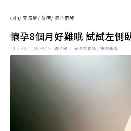
udn
/
元氣網
/
醫療
/
懷孕育兒
懷孕8個月好難眠 試試左側
2017-10-11 09:39:45
聯合報 ／ 記者劉嘉韻／專題報導