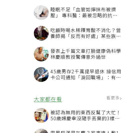
睡眠不足「血管如擰抹布被擠
壓」 專科醫：最被忽略的抗老
方法
吃飯時喝水稀釋胃酸不消化？營
養師揭「反而有好處」某些族群
才要禁
發表上千篇文章打臉健康偽科學
林慶順教授驚傳意外過世
45歲男存2千萬提早退休 接信用
卡公司通知「淚回職場」：有錢
也碰壁
看更多
大家都在看
被認為無用的東西反幫了大忙！
50歲婦慶幸沒隨手丟棄的3樣物
品