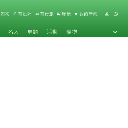
好如初
有設計
有行旅
願景
我的新聞
名人
專題
活動
寵物