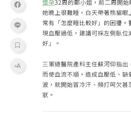
懷孕
32周的鄭小姐，前二周開
她晚上很難睡，白天帶著熊貓眼
常有「怎麼睡比較好」的困擾。
現血壓過低，建議可採左側臥位
好」。
三軍總醫院產科主任蘇河仰指出
而使血流不順，造成血壓低、缺
波，就開始冒冷汗、頻打呵欠甚
狀。