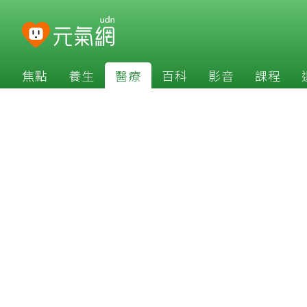
焦點
養生
醫療
百科
影音
課程