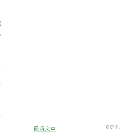
，
臟
風
文
時
少
看更多
最新文章