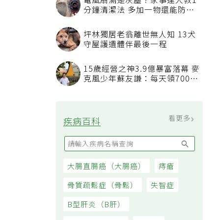
電風扇滿是灰塵？家事達人教1
分鐘清潔法 多加一物還能防髒
汙附著
坪林獨居老翁離世無人知 13犬
守屋護遺體伴最後一程
15歲經營之神3.9億暴富落幕 麥
克風少年蘇友謙：每天領700元
過日子
看更多
疾病百科
大腸直腸癌（大腸癌）
痔瘡
骨質疏鬆症（骨鬆）
失智症
B型肝炎（B肝）