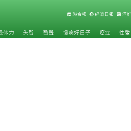
聯合報
經濟日報
河
退休力
失智
醫聲
慢病好日子
癌症
性愛