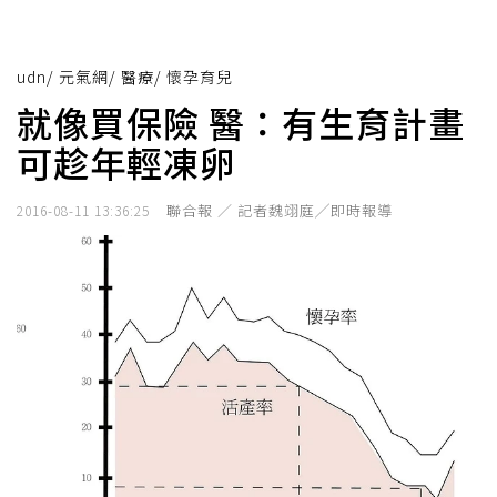
udn
/
元氣網
/
醫療
/
懷孕育兒
就像買保險 醫：有生育計畫
可趁年輕凍卵
聯合報 ／ 記者魏翊庭╱即時報導
2016-08-11 13:36:25