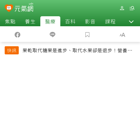
焦點
養生
醫療
百科
影音
課程
退休
果乾取代糖果是進步、取代水果卻是退步！營養師
快訊
揭果乾堅果常見健康陷阱