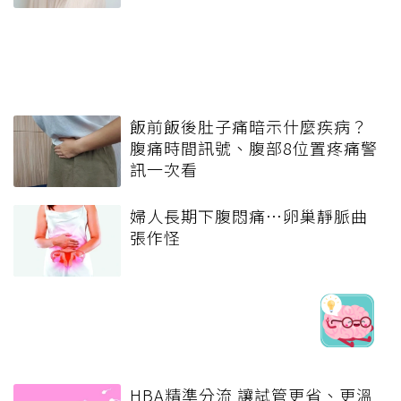
飯前飯後肚子痛暗示什麼疾病？
腹痛時間訊號、腹部8位置疼痛警
訊一次看
婦人長期下腹悶痛…卵巢靜脈曲
張作怪
HBA精準分流 讓試管更省、更溫