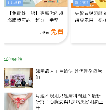
影片課程
影片課程
【免費線上課】專屬你的超
失智者與照顧者
燃脂體育課：超夯「拳擊有
讓專家用一根棍
氧」高壓族在家釋放壓力無
何逆轉退化大腦
免費
負擔
課）
特價
延伸閱讀
婦團籲人工生殖法 與代理孕母脫
鉤
月經不規則只是婦科問題？最新
研究：心臟病與1疾病風險明顯上
升