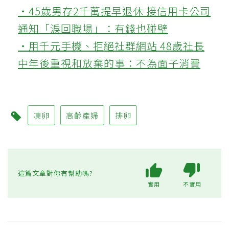
‧45歲男存2千萬提早退休 接信用卡公司
通知「淚回職場」：有錢也碰壁
‧用千元手機、拒絕社群網站 48歲社長
中年後重視和放棄的事：不為面子消費
凍卵
高齡產婦
排卵
這篇文章對你有幫助嗎?
實用
不實用