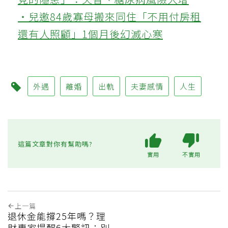
‧兒邀84歲寡母搬來同住「不用付房租
還有人照顧」1個月後幻滅心寒
外遇
離婚
出軌
夫妻感情
人生
這篇文章對你有幫助嗎?
實用
不實用
上一篇
退休金能撐25年嗎？理
財專家提醒6大警訊：別