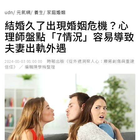
udn
/
元氣網
/
養生
/
家庭婚姻
結婚久了出現婚姻危機？心
理師盤點「7情況」容易導致
夫妻出軌外遇
時報出版《從外遇洞察人心：療癒創傷與重建
2024-08-03 08:00:00
信任》 ／ 編輯陳學梅整理