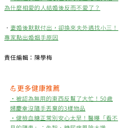
為什麼相愛的人結婚後反而不愛了？
．
妻婚後默默付出，卻換來夫外遇找小三！
專家點出婚姻手原因
責任編輯：陳學梅
💪更多健康推薦
‧被認為無用的東西反幫了大忙！50歲
婦慶幸沒隨手丟棄的3樣物品
‧健檢血糖正常別安心太早！醫曝「看不
見的隱患」：失智、糖尿病風險大增