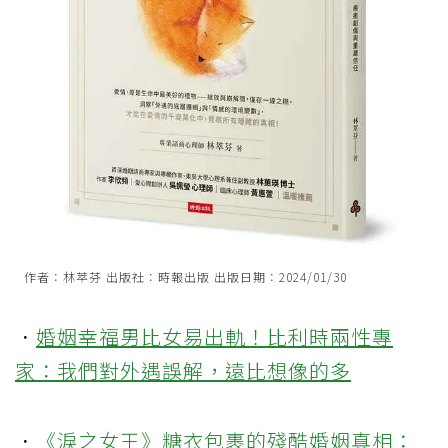
作者：林萃芬 出版社：時報出版 出版日期：2024/01/30
．
婚姻幸福男比女易出軌！比利時兩性專
家：我們對外遇誤解，遠比想像的多
．
《淚之女王》糖衣包裹的殘酷婚姻真相：