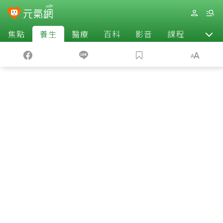
焦點
養生
醫療
百科
影音
課程
退休