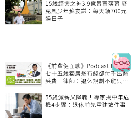
15歲經營之神3.9億暴富落幕 麥
克風少年蘇友謙：每天領700元
過日子
《前輩健面聊》Podcast Ep18.
七十五歲獨居翁有錢卻付不出醫
藥費 律師：退休規劃不能只有
錢，更要布局「人」與「機制」
55歲減薪又降職！專家揭中年危
機4步驟：退休前先重建這件事