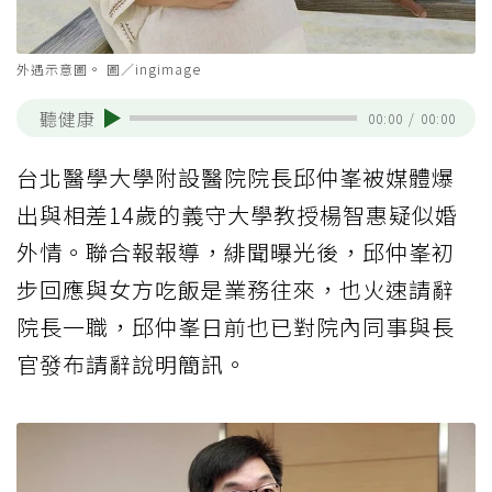
外遇示意圖。 圖／ingimage
聽健康
00:00
/
00:00
台北醫學大學附設醫院院長邱仲峯被媒體爆
出與相差14歲的義守大學教授楊智惠疑似婚
外情。聯合報報導，緋聞曝光後，邱仲峯初
步回應與女方吃飯是業務往來，也火速請辭
院長一職，邱仲峯日前也已對院內同事與長
官發布請辭說明簡訊。