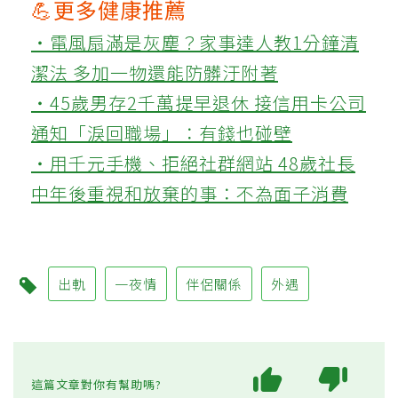
💪更多健康推薦
‧電風扇滿是灰塵？家事達人教1分鐘清
潔法 多加一物還能防髒汙附著
‧45歲男存2千萬提早退休 接信用卡公司
通知「淚回職場」：有錢也碰壁
‧用千元手機、拒絕社群網站 48歲社長
中年後重視和放棄的事：不為面子消費
出軌
一夜情
伴侶關係
外遇
這篇文章對你有幫助嗎?