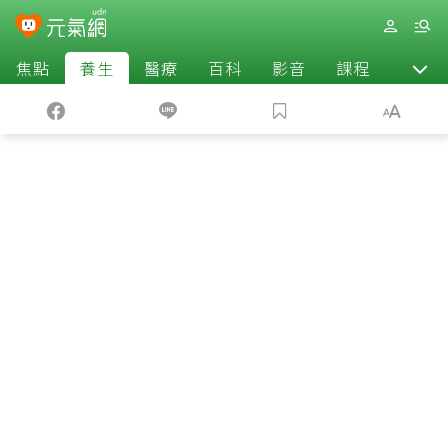
焦點
養生
醫療
百科
影音
課程
退休