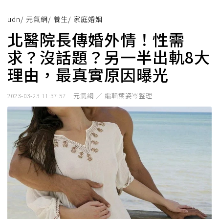
udn
/
元氣網
/
養生
/
家庭婚姻
北醫院長傳婚外情！性需
求？沒話題？另一半出軌8大
理由，最真實原因曝光
元氣網 ／ 編輯葉姿岑整理
2023-03-23 11:37:57