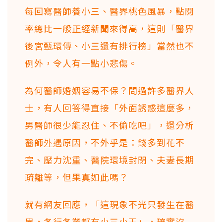
每回寫醫師養小三、醫界桃色風暴，點閱
率總比一般正經新聞來得高，這則「醫界
後宮甄環傳、小三還有排行榜」當然也不
例外，令人有一點小悲傷。
為何醫師婚姻容易不保？問過許多醫界人
士，有人回答得直接「外面誘惑這麼多，
男醫師很少能忍住、不偷吃吧」，還分析
醫師
外遇
原因，不外乎是：錢多到花不
完、壓力沈重、醫院環境封閉、夫妻長期
疏離等，但果真如此嗎？
就有網友回應，「這現象不光只發生在醫
界，各行各業都有小三小王」，確實沒