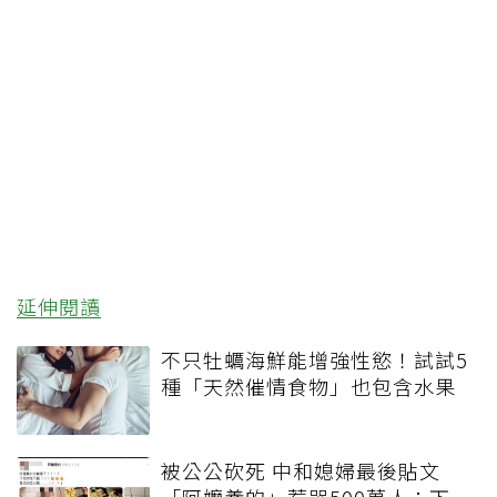
延伸閱讀
不只牡蠣海鮮能增強性慾！試試5
種「天然催情食物」也包含水果
被公公砍死 中和媳婦最後貼文
「阿嬤養的」惹哭500萬人：下