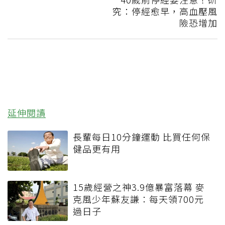
究：停經愈早，高血壓風
險恐增加
延伸閱讀
長輩每日10分鐘運動 比買任何保
健品更有用
15歲經營之神3.9億暴富落幕 麥
克風少年蘇友謙：每天領700元
過日子