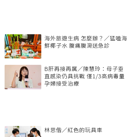
海外旅遊生病 怎麼辦？／猛嗑海
鮮椰子水 腹痛腹瀉送急診
B肝再接再厲／陳慧玲：母子垂
直感染仍具挑戰 僅1/3高病毒量
孕婦接受治療
林思偕／紅色的玩具車