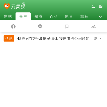
焦點
養生
醫療
百科
影音
課程
退休
45歲男存2千萬提早退休 接信用卡公司通知「淚回
快訊
職場」：有錢也碰壁