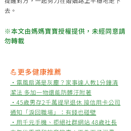
提醒對方，一起努力在婚姻路上平穩地走下
去。
※本文由媽媽寶寶授權提供，未經同意請
勿轉載
💪更多健康推薦
‧電風扇滿是灰塵？家事達人教1分鐘清
潔法 多加一物還能防髒汙附著
‧45歲男存2千萬提早退休 接信用卡公司
通知「淚回職場」：有錢也碰壁
‧用千元手機、拒絕社群網站 48歲社長