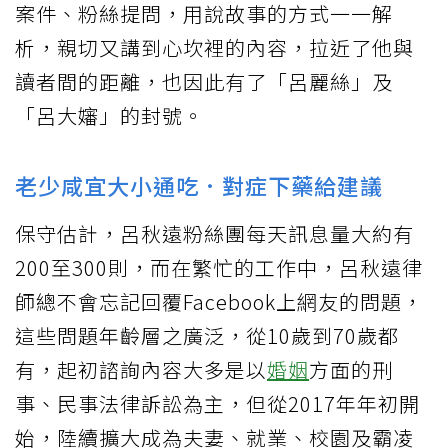
案件、粉絲提問，用說故事的方式一一解
析，親切又講到心坎裡的內容，拉近了他與
讀者間的距離，也因此有了「呂麗絲」及
「呂大嬸」的封號。
老少咸宜大小通吃．對症下藥給建議
保守估計，呂秋遠粉絲團每天訊息量大約有
200至300則，而在繁忙的工作中，呂秋遠律
師總不會忘記回覆Facebook上網友的問題，
這些問題年齡層之廣泛，從10歲到70歲都
有，起初諮詢內容大多是以
婚姻
方面的刑
事、民事法律訴訟為主，但從2017年年初開
始，陸續擴大成為夫妻、就業、校園及霸凌