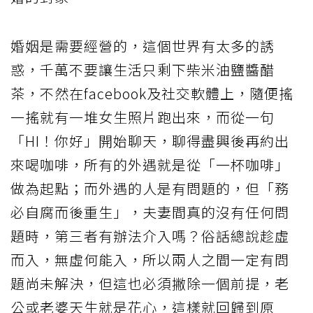
婚姻是需要經營的，這個世界有太多的誘
惑，千萬不要讓生活只剩下柴米油鹽醬醋
茶，不然在facebook及社交軟體上，隨便搖
一搖就有一堆女生照片跑出來，而從一句
「HI！你好」開始聊天，聊得盡興後再約出
來喝咖啡，所有的外遇就是從「一杯咖啡」
做為起點；而外遇的人是有問題的，但「務
必自腐而後重生」，夫妻間真的沒有任何問
題時，第三者有辦法介入嗎？俗話總說趁虛
而入，無虛何能入，所以兩人之間一定有問
題尚未解決，但這也必須撇除一個前提，老
公或老婆天生就是花心，這樣就回歸到原