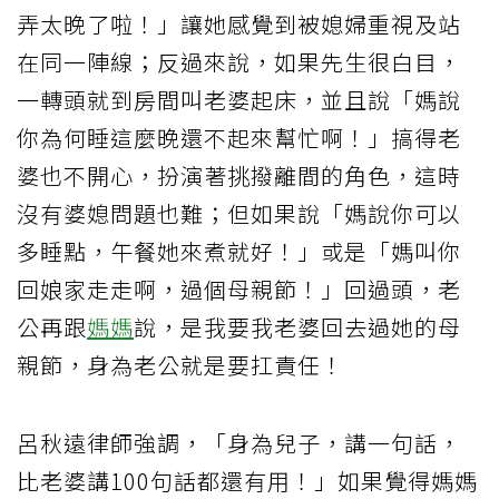
弄太晚了啦！」讓她感覺到被媳婦重視及站
在同一陣線；反過來說，如果先生很白目，
一轉頭就到房間叫老婆起床，並且說「媽說
你為何睡這麼晚還不起來幫忙啊！」搞得老
婆也不開心，扮演著挑撥離間的角色，這時
沒有婆媳問題也難；但如果說「媽說你可以
多睡點，午餐她來煮就好！」或是「媽叫你
回娘家走走啊，過個母親節！」回過頭，老
公再跟
媽媽
說，是我要我老婆回去過她的母
親節，身為老公就是要扛責任！
呂秋遠律師強調，「身為兒子，講一句話，
比老婆講100句話都還有用！」如果覺得媽媽