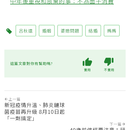
中年後重視和放棄的事：不為面子消費
呂秋遠
婚姻
婆媳問題
結婚
媽媽
這篇文章對你有幫助嗎?
實用
不實用
上一篇
新冠疫情升溫、肺炎鏈球
菌疫苗再升級 8月10日起
「一劑搞定」
下一篇
40歲前停經要注意！研