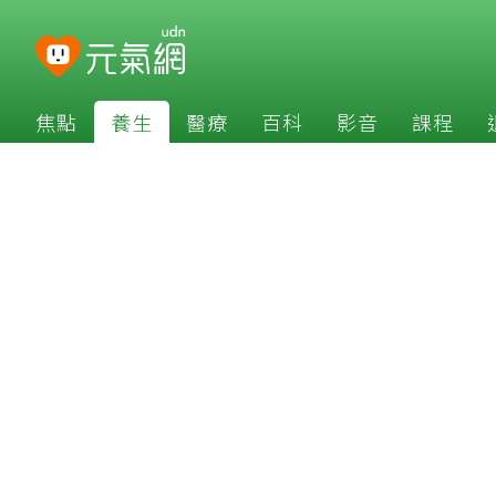
焦點
養生
醫療
百科
影音
課程