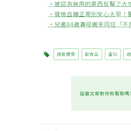
‧被認為無用的東西反幫了大
‧健檢血糖正常別安心太早！
‧兒邀84歲寡母搬來同住「
過敏體質
副食品
蛋白
這篇文章對你有幫助嗎