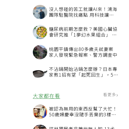
沒人想碰的苦工就讓AI來！鴻海
團隊駐醫院找痛點 用科技讓醫
療更有溫度
糖尿病前期怎麼救？美國心臟協
會研究推「1夢幻水果組合」 酪
梨加它改善血管功能
桃園平鎮傳出80多歲夫弒妻案
家人發現緊急報案、警方調查中
不沾鍋開始沾鍋怎麼辦？日本專
家教1招有望「起死回生」，5情
況該換新
看更多
大家都在看
被認為無用的東西反幫了大忙！
50歲婦慶幸沒隨手丟棄的3樣物
品