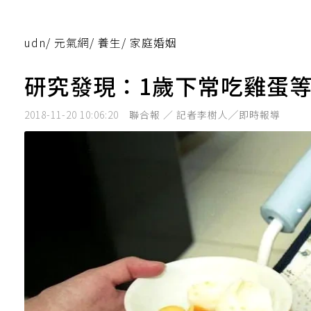
udn
/
元氣網
/
養生
/
家庭婚姻
研究發現：1歲下常吃雞蛋等
2018-11-20 10:06:20
聯合報 ／ 記者李樹人╱即時報導