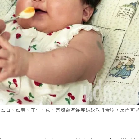
吃蛋白、蛋黃、花生、魚、有殼類海鮮等易致敏性食物，反而可