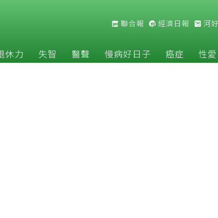
聯合報
經濟日報
河
退休力
失智
醫聲
慢病好日子
癌症
性愛