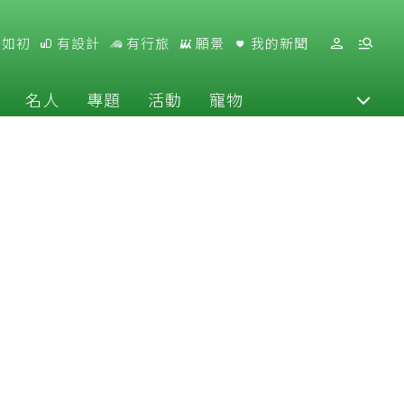
好如初
有設計
有行旅
願景
我的新聞
名人
專題
活動
寵物