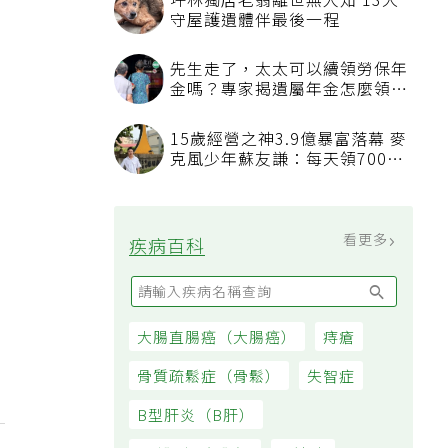
坪林獨居老翁離世無人知 13犬
守屋護遺體伴最後一程
先生走了，太太可以續領勞保年
金嗎？專家揭遺屬年金怎麼領，
看順位還要看資格
15歲經營之神3.9億暴富落幕 麥
克風少年蘇友謙：每天領700元
過日子
看更多
疾病百科
大腸直腸癌（大腸癌）
痔瘡
骨質疏鬆症（骨鬆）
失智症
B型肝炎（B肝）