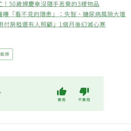
忙！50歲婦慶幸沒隨手丟棄的3樣物品
醫曝「看不見的隱患」：失智、糖尿病風險大增
不用付房租還有人照顧」1個月後幻滅心寒
過敏原
?
實用
不實用