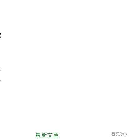
究
具
免
看更多
最新文章