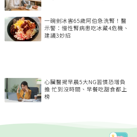
一碗剉冰害65歲阿伯急洗腎！醫
示警：慢性腎病患吃冰藏4危機、
建議3妙招
心臟醫揭早晨5大NG習慣恐增負
擔 忙到沒時間、早餐吃甜食都上
榜