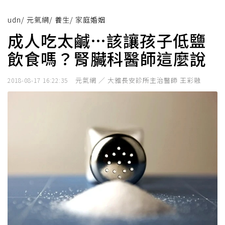
udn
/
元氣網
/
養生
/
家庭婚姻
成人吃太鹹…該讓孩子低鹽
飲食嗎？腎臟科醫師這麼說
元氣網 ／ 大雅長安診所主治醫師 王彩融
2018-08-17 16:22:35