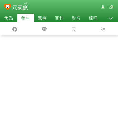
焦點
養生
醫療
百科
影音
課程
退休