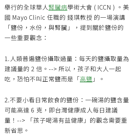
舉行的全球華人
腎臟病
學術大會 ( ICCN ) 。美
國 Mayo Clinic 任職的 錢琪教授 的一場演講
「鹽份，水份，與腎臟」，提到關於鹽份的
一些重要觀念：
1.人類普遍鹽份攝取過量：每天的鹽攝取量為
建議量的 2 倍。--> 所以，孩子和大人一起
吃，恐怕不叫正常鹽而是「
高鹽
」。
2.不要小看日常飲食的鹽份：一碗湯的鹽含量
可能高達 6 克，即台灣健康成人每日建議
量！--> 「孩子喝湯有益健康」的觀念需要重
新省思。