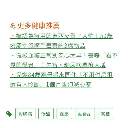
💪更多健康推薦
‧被認為無用的東西反幫了大忙！50歲
婦慶幸沒隨手丟棄的3樣物品
‧健檢血糖正常別安心太早！醫曝「看不
見的隱患」：失智、糖尿病風險大增
‧兒邀84歲寡母搬來同住「不用付房租
還有人照顧」1個月後幻滅心寒
腎臟病
低鹽
血壓
副食品
高鹽