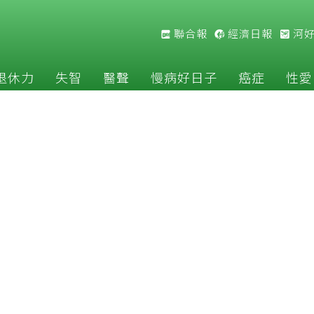
聯合報
經濟日報
河
退休力
失智
醫聲
慢病好日子
癌症
性愛