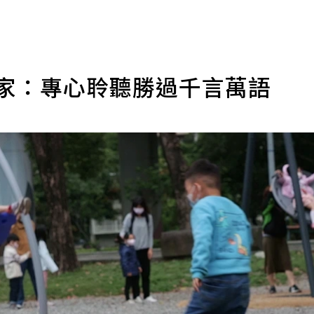
專家：專心聆聽勝過千言萬語