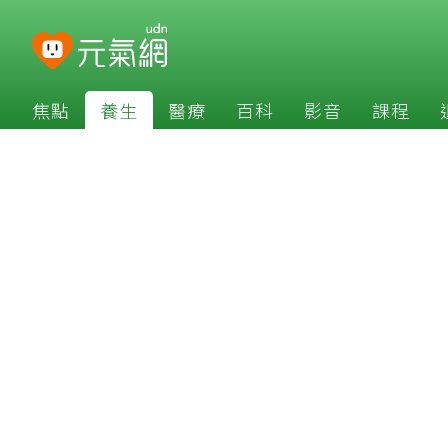
焦點
養生
醫療
百科
影音
課程