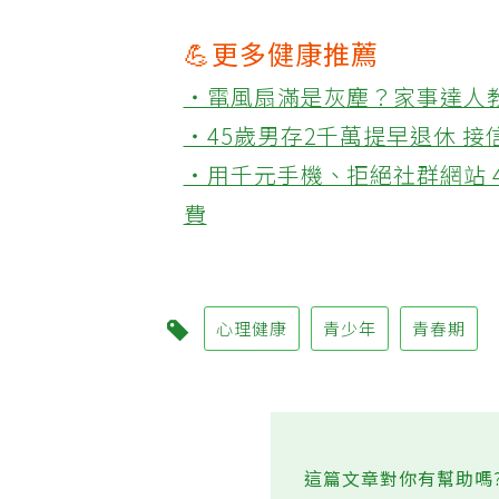
💪更多健康推薦
‧電風扇滿是灰塵？家事達人
‧45歲男存2千萬提早退休 
‧用千元手機、拒絕社群網站 
費
心理健康
青少年
青春期
這篇文章對你有幫助嗎