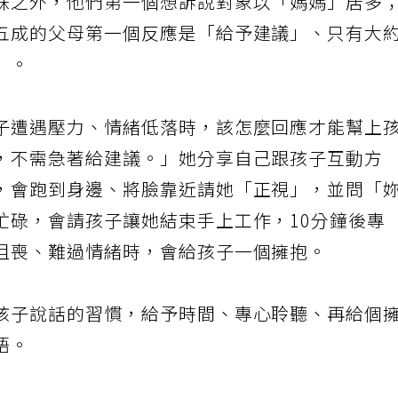
妹之外，他們第一個想訴說對象以「媽媽」居多
五成的父母第一個反應是「給予建議」、只有大
」。
子遭遇壓力、情緒低落時，該怎麼回應才能幫上
，不需急著給建議。」她分享自己跟孩子互動方
，會跑到身邊、將臉靠近請她「正視」，並問「
忙碌，會請孩子讓她結束手上工作，10分鐘後專
沮喪、難過情緒時，會給孩子一個擁抱。
孩子說話的習慣，給予時間、專心聆聽、再給個
語。