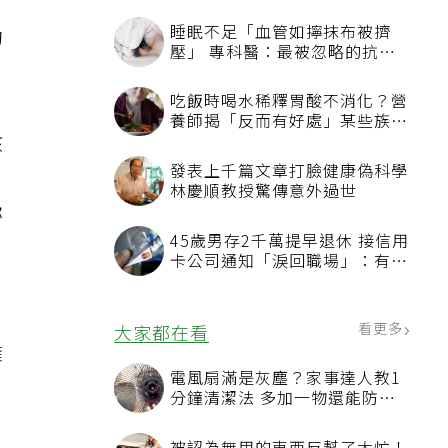
；
睡眠不足「血管如擰抹布被擠
約
壓」 專科醫：最被忽略的抗老
方法
吃飯時喝水稀釋胃酸不消化？營
養師揭「反而有好處」某些族群
孩
才要禁
發表上千篇文章打臉健康偽科學
林慶順教授驚傳意外過世
妳
45歲男存2千萬提早退休 接信用
卡公司通知「淚回職場」：有錢
也碰壁
看更多
大家都在看
擁
電風扇滿是灰塵？家事達人教1
分鐘清潔法 多加一物還能防髒
汙附著