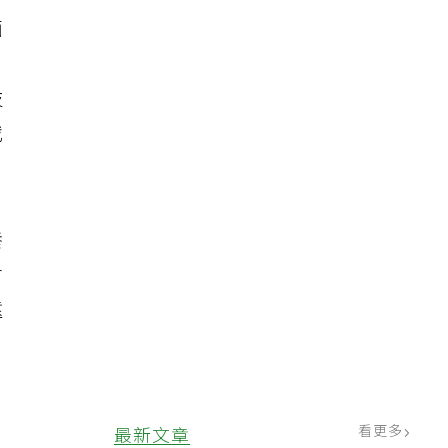
面
技
截
養
會
遠
看更多
最新文章