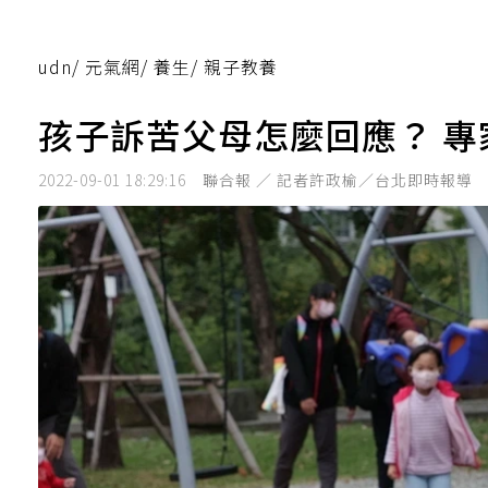
udn
/
元氣網
/
養生
/
親子教養
孩子訴苦父母怎麼回應？ 
2022-09-01 18:29:16
聯合報 ／ 記者許政榆／台北即時報導