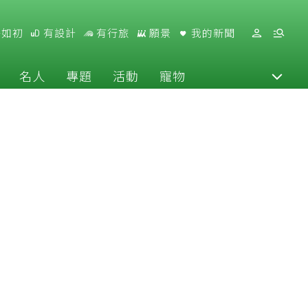
好如初
有設計
有行旅
願景
我的新聞
名人
專題
活動
寵物