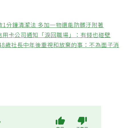
教1分鐘清潔法 多加一物還能防髒汙附著
接信用卡公司通知「淚回職場」：有錢也碰壁
48歲社長中年後重視和放棄的事：不為面子消
?