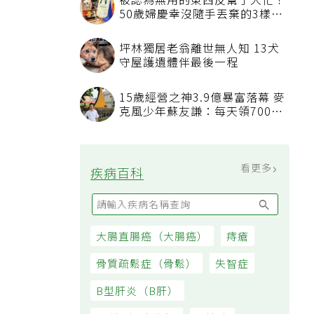
被認為無用的東西反幫了大忙！
50歲婦慶幸沒隨手丟棄的3樣物
品
坪林獨居老翁離世無人知 13犬
守屋護遺體伴最後一程
15歲經營之神3.9億暴富落幕 麥
克風少年蘇友謙：每天領700元
過日子
看更多
疾病百科
大腸直腸癌（大腸癌）
痔瘡
骨質疏鬆症（骨鬆）
失智症
B型肝炎（B肝）