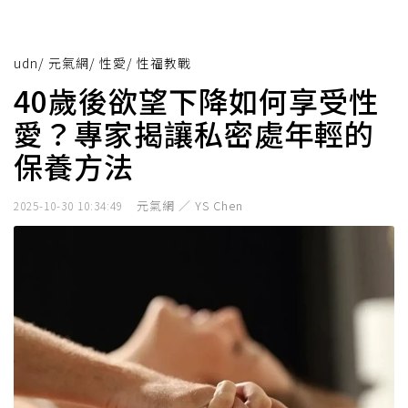
udn
/
元氣網
/
性愛
/
性福教戰
40歲後欲望下降如何享受性
愛？專家揭讓私密處年輕的
保養方法
元氣網 ／ YS Chen
2025-10-30 10:34:49