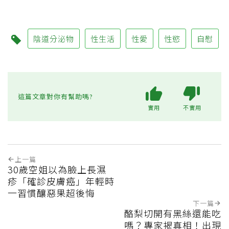
陰道分泌物
性生活
性愛
性慾
自慰
這篇文章對你有幫助嗎?
實用
不實用
上一篇
30歲空姐以為臉上長濕
疹「確診皮膚癌」年輕時
一習慣釀惡果超後悔
下一篇
酪梨切開有黑絲還能吃
嗎？專家揭真相！出現