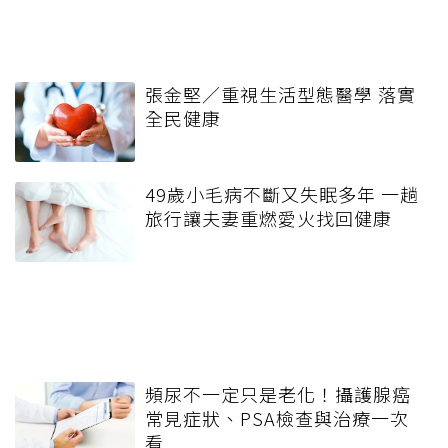
張金堅／重視生活型態醫學 落實
全民健康
49歲小毛病不斷又失眠多年 一趟
旅行讓夫妻重燃愛火找回健康
頻尿不一定只是老化！攝護腺癌
常見症狀、PSA檢查與治療一次
看