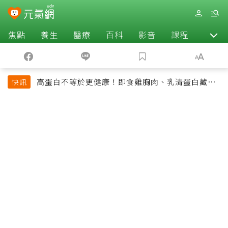
焦點
養生
醫療
百科
影音
課程
退休
高蛋白不等於更健康！即食雞胸肉、乳清蛋白藏陷
快訊
阱 醫提醒「這類人」尤其要小心