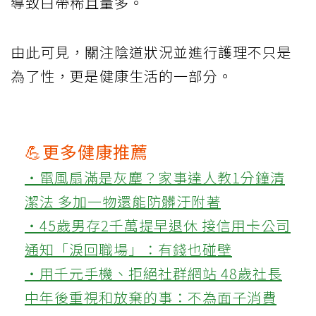
導致白帶稀且量多。
由此可見，關注陰道狀況並進行護理不只是
為了性，更是健康生活的一部分。
💪更多健康推薦
‧電風扇滿是灰塵？家事達人教1分鐘清
潔法 多加一物還能防髒汙附著
‧45歲男存2千萬提早退休 接信用卡公司
通知「淚回職場」：有錢也碰壁
‧用千元手機、拒絕社群網站 48歲社長
中年後重視和放棄的事：不為面子消費