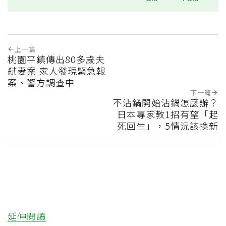
上一篇
桃園平鎮傳出80多歲夫
弒妻案 家人發現緊急報
案、警方調查中
下一篇
不沾鍋開始沾鍋怎麼辦？
日本專家教1招有望「起
死回生」，5情況該換新
延伸閱讀