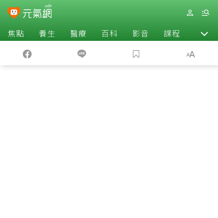
焦點
養生
醫療
百科
影音
課程
退休