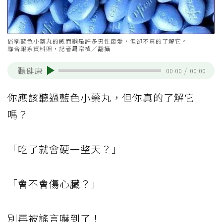
俗稱藍色小藥丸的威而鋼是許多男性最愛，但卻不真的了解它。
聯合報系資料照，記者周宗禎／翻攝
聽健康
00:00
/
00:00
你應該聽過藍色小藥丸，但你真的了解它
嗎？
「吃了就會硬一整天？」
「會不會傷心臟？」
別再被謠言嚇到了！