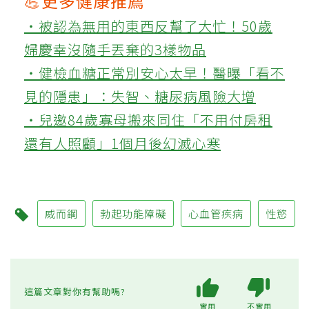
💪更多健康推薦
‧被認為無用的東西反幫了大忙！50歲
婦慶幸沒隨手丟棄的3樣物品
‧健檢血糖正常別安心太早！醫曝「看不
見的隱患」：失智、糖尿病風險大增
‧兒邀84歲寡母搬來同住「不用付房租
還有人照顧」1個月後幻滅心寒
威而鋼
勃起功能障礙
心血管疾病
性慾
這篇文章對你有幫助嗎?
實用
不實用