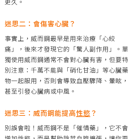
更久。
迷思二：會傷害心臟？
事實上，威而鋼最早是用來治療「心絞
痛」，後來才發現它的「驚人副作用」。單
獨使用威而鋼通常不會對心臟有害，但要特
別注意：千萬不能與「硝化甘油」等心臟藥
物一起服用，否則會導致血壓驟降、暈眩，
甚至引發心臟病或中風。
迷思三：威而鋼能提高
性慾
？
別誤會啦！威而鋼不是「催情藥」，它不會
增加性慾，而是幫助陰莖血管擴張，讓你更