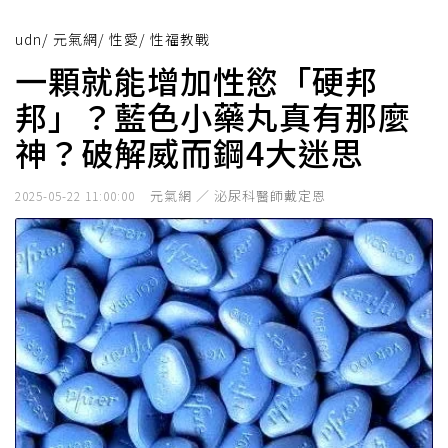
udn
/
元氣網
/
性愛
/
性福教戰
一顆就能增加性慾「硬邦
邦」？藍色小藥丸真有那麼
神？破解威而鋼4大迷思
元氣網 ／ 泌尿科醫師戴定恩
2025-05-22 11:00:00