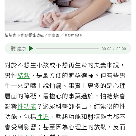
結紮會不會影響性功能？示意圖／ingimage
聽健康
00:00
/
00:00
對於不想生小孩或不想再生育的夫妻來說，
男性
結紮
，是最方便的避孕選擇。但有些男
生一來是嘴上說怕痛、事實上更多的是心理
層面的障礙，最擔心的事莫過於，怕結紮會
影響
性功能
？泌尿科醫師指出，結紮後的性
功能，包括
性慾
、勃起功能和射精能力都不
會受到影響；甚至因為心理上的放鬆，反而