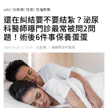
udn
/
元氣網
/
性愛
/
性福教戰
還在糾結要不要結紮？泌尿
科醫師曝門診最常被問2問
題！術後6件事保養蛋蛋
元氣網 ／ 編輯葉姿岑整理
2024-10-25 17:37:55