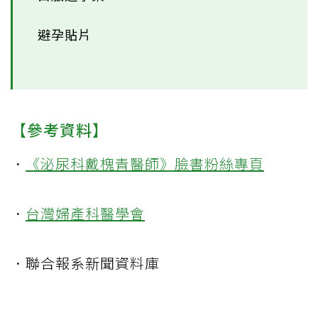
避孕貼片
【參考資料】
．
《泌尿科戴槐青醫師》臉書粉絲專頁
．
台灣婦產科醫學會
．聯合報系新聞資料庫