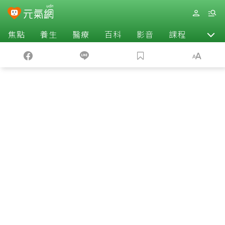
焦點
養生
醫療
百科
影音
課程
退休