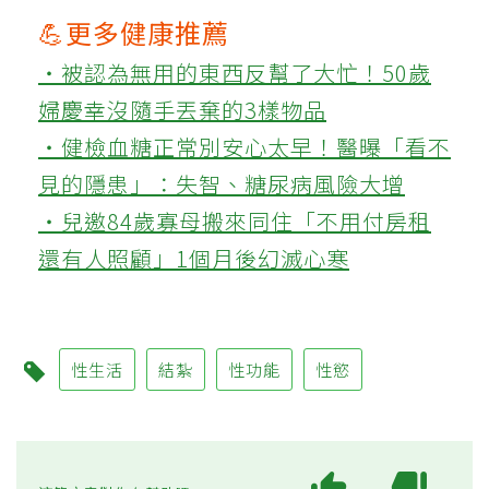
💪更多健康推薦
‧被認為無用的東西反幫了大忙！50歲
婦慶幸沒隨手丟棄的3樣物品
‧健檢血糖正常別安心太早！醫曝「看不
見的隱患」：失智、糖尿病風險大增
‧兒邀84歲寡母搬來同住「不用付房租
還有人照顧」1個月後幻滅心寒
性生活
結紮
性功能
性慾