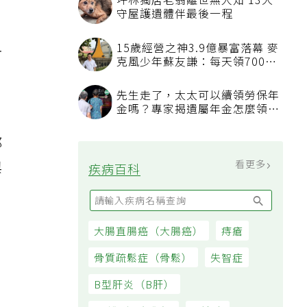
坪林獨居老翁離世無人知 13犬
守屋護遺體伴最後一程
血
15歲經營之神3.9億暴富落幕 麥
克風少年蘇友謙：每天領700元
過日子
先生走了，太太可以續領勞保年
金嗎？專家揭遺屬年金怎麼領，
、
看順位還要看資格
都
與
看更多
疾病百科
大腸直腸癌（大腸癌）
痔瘡
骨質疏鬆症（骨鬆）
失智症
B型肝炎（B肝）