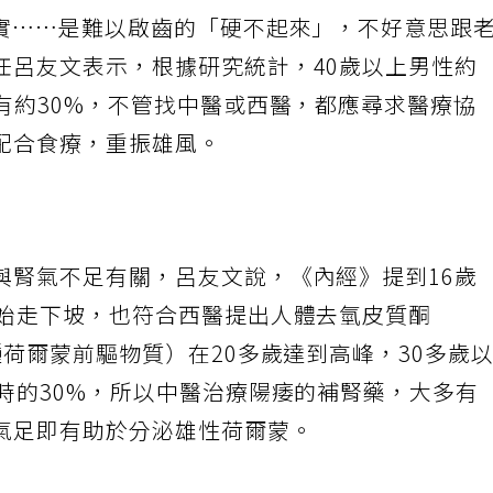
其實……是難以啟齒的「硬不起來」，不好意思跟
任呂友文表示，根據研究統計，40歲以上男性約
有約30%，不管找中醫或西醫，都應尋求醫療協
配合食療，重振雄風。
與腎氣不足有關，呂友文說，《內經》提到16歲
開始走下坡，也符合西醫提出人體去氫皮質酮
種荷爾蒙前驅物質）在20多歲達到高峰，30多歲
時的30%，所以中醫治療陽痿的補腎藥，大多有
氣足即有助於分泌雄性荷爾蒙。