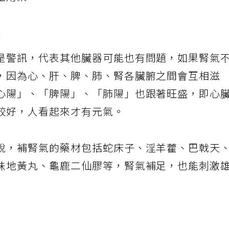
整用藥。
題
是警訊，代表其他臟器可能也有問題，如果腎氣
，因為心、肝、脾、肺、腎各臟腑之間會互相滋
心陽」、「脾陽」、「肺陽」也跟著旺盛，即心
較好，人看起來才有元氣。
說，補腎氣的藥材包括蛇床子、淫羊藿、巴戟天
味地黃丸、龜鹿二仙膠等，腎氣補足，也能刺激