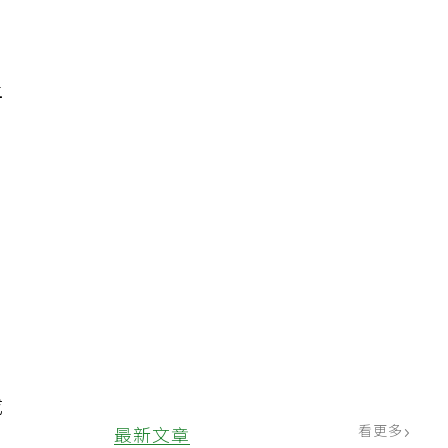
上
、
例
成
看更多
最新文章