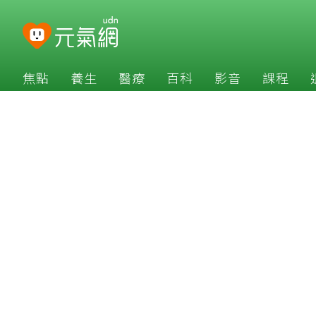
焦點
養生
醫療
百科
影音
課程