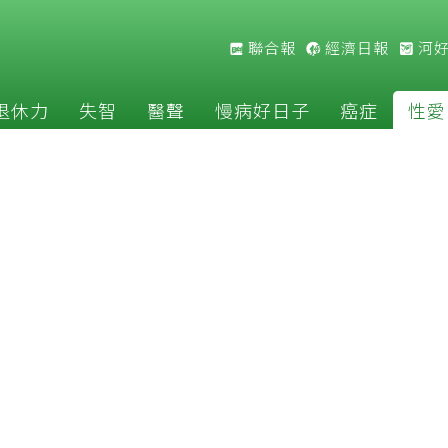
聯合報
經濟日報
河
退休力
失智
醫聲
慢病好日子
癌症
性愛