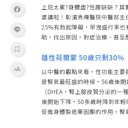
上班太累?身體虛?性趣缺缺？
婆講啦！彰濱秀傳醫院中醫部主
25%有勃起障礙，早洩盛行率也
助，找出原因，對症治療、甚至
雄性荷爾蒙 50歲只剩30%
以中醫的觀點來看，性功能主要
是腎氣最旺盛的時候，56歲後
（DHEA，腎上腺皮質分泌的一
後開始下降，50多歲時降到年輕
促進身體製造睪固酮的作用，腎