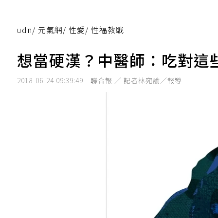
udn
/
元氣網
/
性愛
/
性福教戰
想當硬漢？中醫師：吃對這
2018-06-24 09:39:49
聯合報 ／ 記者林宛諭／報導