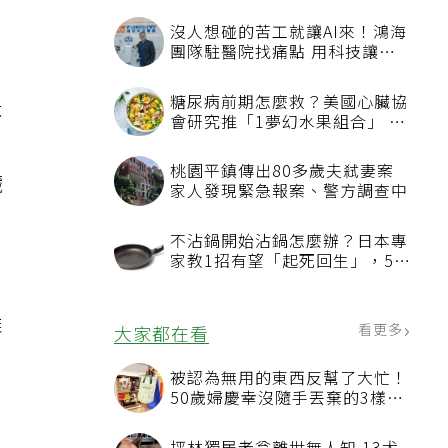
沒人想碰的苦工就讓AI來！鴻海
團隊駐醫院找痛點 用科技讓醫
療更有溫度
糖尿病前期怎麼救？美國心臟協
不
會研究推「1夢幻水果組合」 酪
梨加它改善血管功能
桃園平鎮傳出80多歲夫弒妻案
臟
家人發現緊急報案、警方調查中
不沾鍋開始沾鍋怎麼辦？日本專
家教1招有望「起死回生」，5情
況該換新
、
雄
看更多
大家都在看
被認為無用的東西反幫了大忙！
50歲婦慶幸沒隨手丟棄的3樣物
品