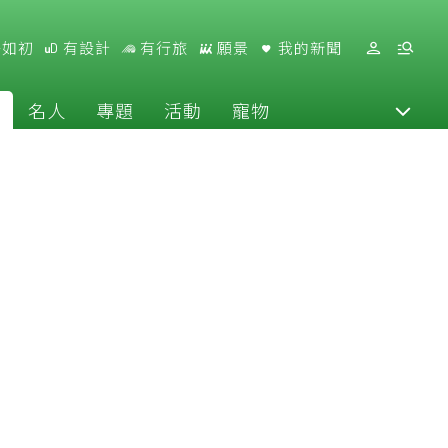
好如初
有設計
有行旅
願景
我的新聞
名人
專題
活動
寵物