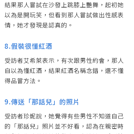
結果那人嘗試在沙發上跳膝上艷舞，起初她
以為是開玩笑，但看到那人嘗試做出性感表
情，她才發現是認真的。
8.假裝很懂紅酒
受訪者艾希萊表示，有次跟男性約會，那人
自以為懂紅酒，結果紅酒名稱念錯，還不懂
得品嘗方法。
9.傳送「那話兒」的照片
受訪者珍妮說，她覺得有些男性不知道自己
的「那話兒」照片並不好看，認為在親密時