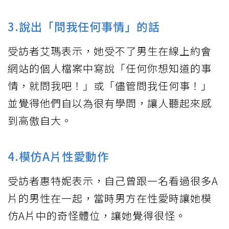
3.說出「問我任何事情」的話
受訪者艾瑪表示，她受不了男生在線上約會
網站的個人檔案中寫說「任何你想知道的事
情，就問我吧！」或「儘管問我任何事！」
並覺得他們自以為很有學問，讓人聽起來感
到高傲自大。
4.模仿A片性愛動作
受訪者惠特妮表示，自己曾跟一名看過很多A
片的男性在一起，當時男方在性愛時讓她模
仿A片中的奇怪體位，讓她覺得很怪。