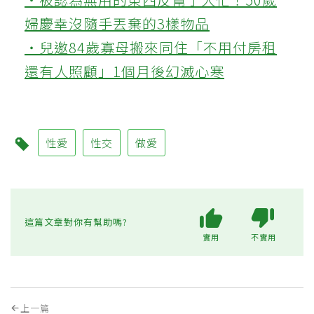
婦慶幸沒隨手丟棄的3樣物品
‧兒邀84歲寡母搬來同住「不用付房租
還有人照顧」1個月後幻滅心寒
性愛
性交
做愛
這篇文章對你有幫助嗎?
實用
不實用
上一篇