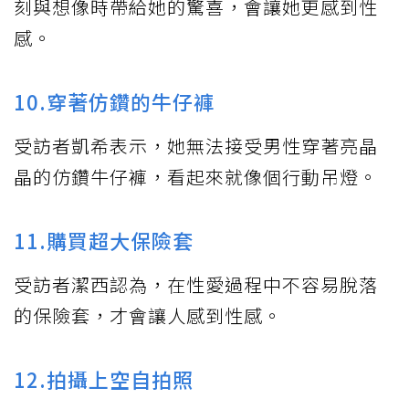
刻與想像時帶給她的驚喜，會讓她更感到性
感。
10.穿著仿鑽的牛仔褲
受訪者凱希表示，她無法接受男性穿著亮晶
晶的仿鑽牛仔褲，看起來就像個行動吊燈。
11.購買超大保險套
受訪者潔西認為，在性愛過程中不容易脫落
的保險套，才會讓人感到性感。
12.拍攝上空自拍照